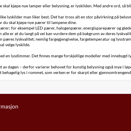
kal kjøpe nye lamper eller belysning, er lyskilden. Med andre ord, så bli
ilke lyskilder man liker best. Det har tross alt en stor påvirkning på bely
når du skal kjøpe nye pærer til lampene dine.
 pærer; for eksempel
LED pærer
, halogenpærer, energisparepærer og gløde
m alle er at du langt på vei kan vurdere dem på bakgrunn av deres lyskvalit
en pæres lyskvalitet; nemlig fargegjengivelse, fargetemperatur og lysstrø
l velge lyskilde.
med en
lysdimmer
. Det finnes mange forskjellige modeller med innebygd l
øpet av dagen – derfor varierer behovet for kunstig belysning også mye i lø
te et behagelig lys i rommet, som verken er for skarpt eller gjennomtrengend
ormasjon