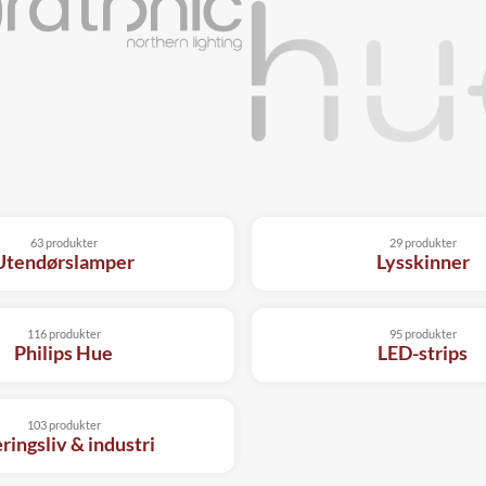
63 produkter
29 produkter
Utendørslamper
Lysskinner
116 produkter
95 produkter
Philips Hue
LED-strips
103 produkter
ingsliv & industri