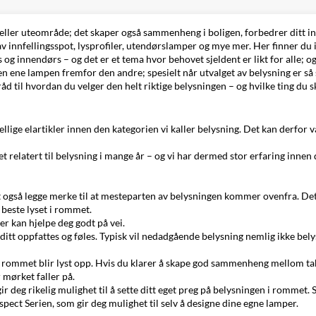
eller uteområde; det skaper også sammenheng i boligen, forbedrer ditt i
av
innfellingsspot
,
lysprofiler
,
utendørslamper
og mye mer. Her finner du i
g innendørs – og det er et tema hvor behovet sjeldent er likt for alle; og
 ene lampen fremfor den andre; spesielt når utvalget av belysning er så 
 råd til hvordan du velger den helt riktige belysningen – og hvilke ting d
ellige
elartikler
innen den kategorien vi kaller belysning. Det kan derfor væ
relatert til belysning i mange år – og vi har dermed stor erfaring innen d
rt også legge merke til at mesteparten av belysningen kommer ovenfra. De
 beste lyset i rommet.
er kan hjelpe deg godt på vei.
tt oppfattes og føles. Typisk vil nedadgående belysning nemlig ikke belys
n av rommet blir lyst opp. Hvis du klarer å skape god sammenheng mellom 
 mørket faller på.
ir deg rikelig mulighet til å sette ditt eget preg på belysningen i romme
ect Serien, som gir deg mulighet til selv å designe dine egne lamper.