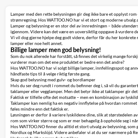
Lamper med den rette belysningen gir deg ikke bare et opplyst rom 
strømregning. Hos WATTOO.NO har vi et stort og moderne utvalg 
Lamper og belysning er en stor del av innredningen – både utendørs o
igjennom. Videre kan det være en uoversiktlig oppgave å vurdere den
Vi vil dog gjerne hjelpe deg godt videre, derfor får du her konkrete
lamper eller noe helt annet.
Billige lamper men god belysning!
Som du nok allerede har forstått, så finnes det virkelig mange forskj
vurderer man om det ene produktet er bedre enn det andre?
Hos WATTOO.NO har vi solgt billige lamper, innfellingsspot og annet 
håndfaste tips til å velge riktig første gang.
Skap god belysning med gulv- og bordlamper
Hvis du ser deg rundt i rommet du befinner deg i, så vil du garante
taklamper
eller
vegglamper
. Men det betyr ikke at taklamper gir det
Faktisk er tilfelle ofte det motsatte – men en kombinasjon av lyskild
Taklamper kan nemlig ha en negativ innflytelse på hvordan rommet di
føles mindre enn det faktisk er.
Løsningen er derfor å variere lyskildene dine, slik at størstedele
rom som virker større og som er mer behagelig å oppholde seg i når
Hos WATTOO.NO finner du alltid et stort utvalg av belysning, som g
Nordlux og Markslöjd. Videre anbefaler vi at du ser nærmere på Resp