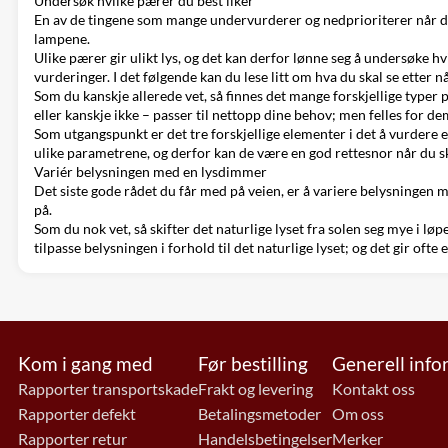
Undersøk hvilke pærer du best liker
En av de tingene som mange undervurderer og nedprioriterer når de s
lampene.
Ulike pærer gir ulikt lys, og det kan derfor lønne seg å undersøke hv
vurderinger. I det følgende kan du lese litt om hva du skal se etter 
Som du kanskje allerede vet, så finnes det mange forskjellige typer
eller kanskje ikke – passer til nettopp dine behov; men felles for de
Som utgangspunkt er det tre forskjellige elementer i det å vurdere 
ulike parametrene, og derfor kan de være en god rettesnor når du ska
Variér belysningen med en lysdimmer
Det siste gode rådet du får med på veien, er å variere belysningen 
på.
Som du nok vet, så skifter det naturlige lyset fra solen seg mye i l
tilpasse belysningen i forhold til det naturlige lyset; og det gir of
Kom i gang med
Før bestilling
Generell inf
Rapporter transportskade
Frakt og levering
Kontakt oss
Rapporter defekt
Betalingsmetoder
Om oss
Rapporter retur
Handelsbetingelser
Merker