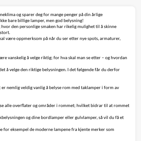
nneklima og sparer deg for mange penger på din årlige
kke bare billige lamper, men god belysning!
 hvor den personlige smaken har rikelig mulighet til å skinne
stort.
u skal være oppmerksom på når du ser etter
nye spots
, armaturer,
re vanskelig å velge riktig; for hva skal man se etter – og hvordan
et å velge den riktige belysningen. I det følgende får du derfor
t er nemlig veldig vanlig å belyse rom med taklamper i form av
e alle overflater og områder i rommet; hvilket bidrar til at rommet
takbelysningen og dine bordlamper eller
gulvlamper
, så vil du få et
t. Se for eksempel de moderne lampene fra kjente merker som