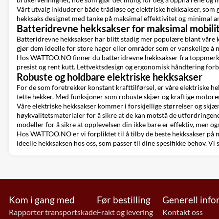
Vårt utvalg inkluderer både trådløse og elektriske hekksakser, som g
hekksaks designet med tanke på maksimal effektivitet og minimal a
Batteridrevne hekksakser for maksimal mobili
Batteridrevne hekksakser har blitt stadig mer populære blant våre k
gjør dem ideelle for store hager eller områder som er vanskelige å n
Hos WATTOO.NO finner du batteridrevne hekksakser fra toppmerker s
presist og rent kutt. Lettvektsdesign og ergonomisk håndtering for
Robuste og holdbare elektriske hekksakser
For de som foretrekker konstant krafttilførsel, er våre elektriske he
tette hekker. Med funksjoner som robuste skjær og kraftige motorer 
Våre elektriske hekksakser kommer i forskjellige størrelser og skj
høykvalitetsmaterialer for å sikre at de kan motstå de utfordring
modeller for å sikre at opplevelsen din ikke bare er effektiv, men ogs
Hos WATTOO.NO er vi forpliktet til å tilby de beste hekksakser på ma
ideelle hekksaksen hos oss, som passer til dine spesifikke behov. Vi stå
Kom i gang med
Før bestilling
Generell inf
Rapporter transportskade
Frakt og levering
Kontakt oss