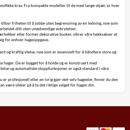
pesifikke krav. Fra kompakte modeller til de med lange skjær, er hver
tilbyr friheten til å jobbe uten begrensning av en ledning, noe som
 arbeidet ditt uten unødvendige avbrytelser.
hekker eller former dekorative busker, sikrer våre hekksakser et
valg for enhver hageoppgave.
ant og kraftig ytelse, noe som er essensielt for å håndtere store og
e hager. De er bygget for å holde og er konstruert med
telse og automatiske stoppfunksjoner er også standard i våre
er profesjonell eller en ivrig gjør-det-selv hageeier, finner du den
kan være sikker på å ta det riktige valget for hagen din.