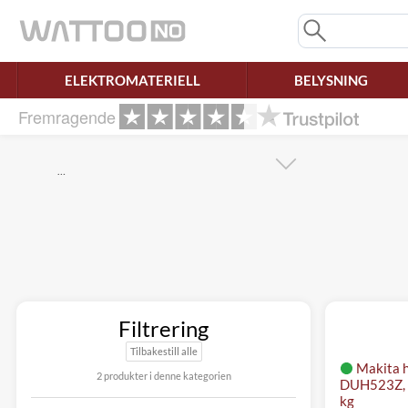
Savner du chatten?
Rett samtykke!
ELEKTROMATERIELL
BELYSNING
Fremragende
…
Filtrering
Tilbakestill alle
Makita 
2 produkter i denne kategorien
DUH523Z, 1
kg