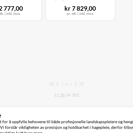
 2 777,00
kr 7 829,00
tk.
|
inkl. mva.
pr. stk.
|
inkl. mva.
1
Side
av 1
12
36
54
102
e
or å oppfylle behovene til både profesjonelle landskapspleiere og hengi
 Vi forstår viktigheten av presisjon og holdbarhet i hagepleie, derfor ti
øyaktige kutt hver gang.