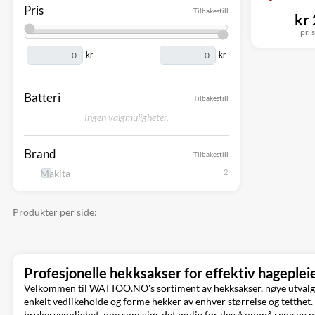
Pris
Tilbakestill
kr
pr. s
kr
kr
Batteri
Tilbakestill
Ingen valgmuligheter.
Brand
Tilbakestill
Makita
Produkter per side:
Profesjonelle hekksakser for effektiv hageplei
Velkommen til WATTOO.NO's sortiment av hekksakser, nøye utvalgt f
enkelt vedlikeholde og forme hekker av enhver størrelse og tetthet.
brukervennlighet, noe som gjør det mulig for deg å oppnå rene og n