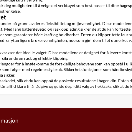
ir deg muligheten til å velge det verktøyet som best passer til dine hages
nstrengelse.
tet
under på grunn av deres fleksibilitet og miljøvennlighet. Disse modellene 
å. Med lang batterilevetid og rask opplading sikrer de at du kan fortsette
om garanterer både kraft og holdbarhet. Enten du klipper tette laurbær
bedrer ytterligere brukervennligheten, noe som gjør dem til et utmerket 
kksakser det ideelle valget. Disse modellene er designet for å levere konst
sikrer de en rask og effektiv klipping.
ærlengder for å imøtekomme de forskjellige behovene som kan oppstå i ulik
ene som følger med regelmessig bruk. Sikkerhetsfunksjoner som håndbeskyt
å sikker.
rkedet, slik at du kan oppnå de ønskede resultatene i hagen din. Enten du 
r alltid klare til å rådgive og guide deg i ditt valg av hekksaks, slik at du 
ormasjon