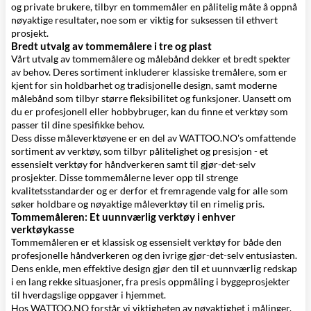
og private brukere, tilbyr en tommemåler en pålitelig måte å oppnå
nøyaktige resultater, noe som er viktig for suksessen til ethvert
prosjekt.
⁠Bredt utvalg av tommemålere i tre og plast
Vårt utvalg av tommemålere og målebånd dekker et bredt spekter
av behov. Deres sortiment inkluderer klassiske tremålere, som er
kjent for sin holdbarhet og tradisjonelle design, samt moderne
målebånd som tilbyr større fleksibilitet og funksjoner. Uansett om
du er profesjonell eller hobbybruger, kan du finne et verktøy som
passer til dine spesifikke behov.
Dess disse måleverktøyene er en del av WATTOO.NO's omfattende
sortiment av verktøy, som tilbyr pålitelighet og presisjon - et
essensielt verktøy for håndverkeren samt til gjør-det-selv
prosjekter. Disse tommemålerne lever opp til strenge
kvalitetsstandarder og er derfor et fremragende valg for alle som
søker holdbare og nøyaktige måleverktøy til en rimelig pris.
Tommemåleren: Et uunnværlig verktøy i enhver
verktøykasse
Tommemåleren er et klassisk og essensielt verktøy for både den
profesjonelle håndverkeren og den ivrige gjør-det-selv entusiasten.
Dens enkle, men effektive design gjør den til et uunnværlig redskap
i en lang rekke situasjoner, fra presis oppmåling i byggeprosjekter
til hverdagslige oppgaver i hjemmet.
Hos WATTOO.NO forstår vi viktigheten av nøyaktighet i målinger,