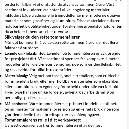
og derfor tilbyr vi et omfattende utvalg av tommemålere. Vårt
sortiment inkluderer varianter i ulike lengder og materialer,
inkludert både tradisjonelle tremodeller og mer moderne utgaver i
materialer som glassfiber og aluminium. Disse materialene sikrer
holdbarhet og pålitelighet under forskjellige arbeidsforhold, enten
du arbeider innendørs eller utendørs.
Slik velger du den rette tommemåleren
Når det kommer til å velge den rette tommemåleren, er det flere
faktorer å vurdere:
Lengde og Fleksibilitet:
Lengden på tommemåleren er avgjørende
for prosjektet ditt. Vårt sortiment spenner fra kompakte 1-meter
modeller til lengre 3-meter versjoner, noe som gir deg fleksibilitet
og rekkevidde for ulike bruksområder.
Materialvalg:
Velg mellom tradisjonelle tremålere, som er ideelle
for innendørs bruk, eller mer holdbare materialer som glassfiber
eller aluminium, som egner seg for arbeid under alle værforhold.
Hver type har sine unike fordeler, avhengig av arbeidsmiljø og
personlige preferanser.
Måleenheter:
Våre tommemålere er primært inndelt i centimeter
og millimeter for maksimal presisjon og enkelhet i bruk, noe som
gjør dem ideelle for et bredt spekter av måleoppgaver.
Tommemålerens rolle i ditt verktøysett
Uansett oppgavens art, er tommemåleren et av de mest