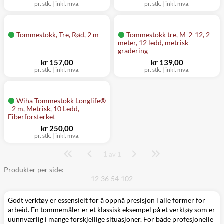
pr. stk.
|
inkl. mva.
pr. stk.
|
inkl. mva.
Tommestokk, Tre, Rød, 2 m
Tommestokk tre, M-2-12, 2
meter, 12 ledd, metrisk
gradering
kr 157,00
kr 139,00
pr. stk.
|
inkl. mva.
pr. stk.
|
inkl. mva.
Wiha Tommestokk Longlife®
- 2 m, Metrisk, 10 Ledd,
Fiberforsterket
kr 250,00
pr. stk.
|
inkl. mva.
1
Side
av 1
Produkter per side:
12
36
54
102
Godt verktøy er essensielt for å oppnå presisjon i alle former for
arbeid. En tommemåler er et klassisk eksempel på et verktøy som er
uunnværlig i mange forskjellige situasjoner. For både profesjonelle