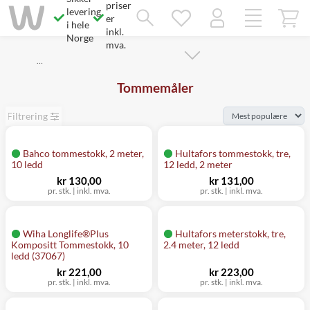
priser
Savner du chatten?
levering
Rett samtykke!
er
i hele
inkl.
Norge
mva.
…
Tommemåler
Filtrering
Bahco tommestokk, 2 meter,
Hultafors tommestokk, tre,
10 ledd
12 ledd, 2 meter
kr 130,00
kr 131,00
pr. stk.
|
inkl. mva.
pr. stk.
|
inkl. mva.
Wiha Longlife®Plus
Hultafors meterstokk, tre,
Kompositt Tommestokk, 10
2.4 meter, 12 ledd
ledd (37067)
kr 221,00
kr 223,00
pr. stk.
|
inkl. mva.
pr. stk.
|
inkl. mva.