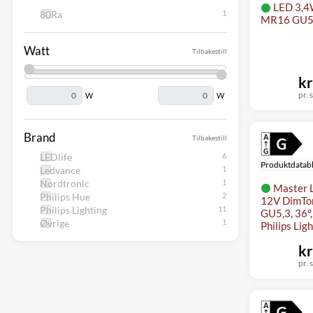
LED 3,4W
80Ra
MR16 GU5,
Watt
Tilbakestill
kr
pr. s
W
W
Brand
Tilbakestill
LEDlife
Produktdatab
Ledvance
Nordtronic
Master 
Philips Hue
12V DimTo
Philips Lighting
GU5,3, 36°,
Øvrige
Philips Lig
kr
pr. s