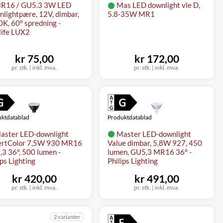
R16 / GU5.3 3W LED
Mas LED downlight vle D,
lightpære, 12V, dimbar,
5.8-35W MR1
K, 60° spredning -
ife LUX2
kr 75,00
kr 172,00
pr. stk.
|
inkl. mva.
pr. stk.
|
inkl. mva.
ktdatablad
Produktdatablad
aster LED-downlight
Master LED-downlight
ertColor 7,5W 930 MR16
Value dimbar, 5,8W 927, 450
3 36°, 500 lumen -
lumen, GU5,3 MR16 36° -
ips Lighting
Philips Lighting
kr 420,00
kr 491,00
pr. stk.
|
inkl. mva.
pr. stk.
|
inkl. mva.
2 varianter