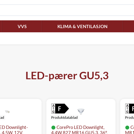
VVS
KLIMA & VENTILASJON
LED-pærer GU5,3
lad
Produktdatablad
Produ
ED Downlight-
CorePro LED Downlight,
C
 4,5W, 12V,
4,4W 827 MR16 GU5,3, 36°,
MR16