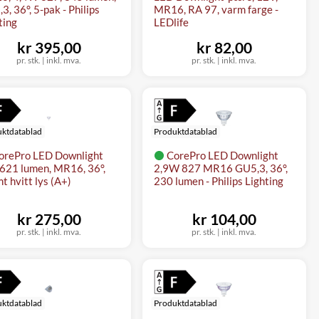
3, 36°, 5-pak - Philips
MR16, RA 97, varm farge -
ting
LEDlife
kr 395,00
kr 82,00
pr. stk.
|
inkl. mva.
pr. stk.
|
inkl. mva.
ktdatablad
Produktdatablad
orePro LED Downlight
CorePro LED Downlight
621 lumen, MR16, 36°,
2,9W 827 MR16 GU5,3, 36°,
t hvitt lys (A+)
230 lumen - Philips Lighting
kr 275,00
kr 104,00
pr. stk.
|
inkl. mva.
pr. stk.
|
inkl. mva.
ktdatablad
Produktdatablad