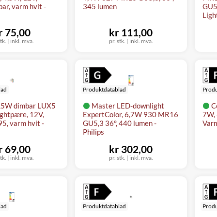
r, varm hvit -
345 lumen
GU5,
Ligh
r 75,00
kr 111,00
tk.
|
inkl. mva.
pr. stk.
|
inkl. mva.
lad
Produktdatablad
Produ
,5W dimbar LUX5
Master LED-downlight
C
ghtpære, 12V,
ExpertColor, 6,7W 930 MR16
7W, 
5, varm hvit -
GU5,3 36°, 440 lumen -
Varm
Philips
r 69,00
kr 302,00
tk.
|
inkl. mva.
pr. stk.
|
inkl. mva.
lad
Produktdatablad
Produ