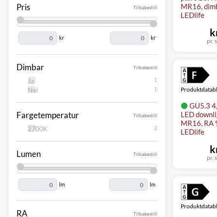
Pris
MR16, dimba
Tilbakestill
LEDlife
k
kr
kr
pr. s
Dimbar
Tilbakestill
Ja
Nei
Produktdatab
GU5.3 4
Fargetemperatur
LED downli
Tilbakestill
MR16, RA 9
2700K
LEDlife
k
Lumen
Tilbakestill
pr. s
lm
lm
Produktdatab
RA
Tilbakestill