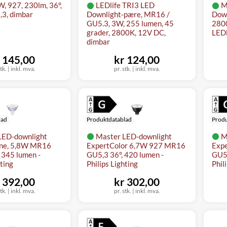
, 927, 230lm, 36°,
LEDlife TRI3 LED
M
3, dimbar
Downlight-pære, MR16 /
Down
GU5.3, 3W, 255 lumen, 45
2800
grader, 2800K, 12V DC,
LEDl
dimbar
 145,00
kr 124,00
tk.
|
inkl. mva.
pr. stk.
|
inkl. mva.
lad
Produktdatablad
Produ
LED-downlight
Master LED-downlight
M
ne, 5,8W MR16
ExpertColor 6,7W 927 MR16
Exp
 345 lumen -
GU5,3 36°, 420 lumen -
GU5,
hting
Philips Lighting
Phil
 392,00
kr 302,00
tk.
|
inkl. mva.
pr. stk.
|
inkl. mva.