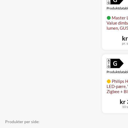
Produktdatab
Master 
Value dimb
lumen, GU
kr
pr. s
Produktdatab
Philips
LED-pære, 
Zigbee + Bl
kr
10 s
Produkter per side: