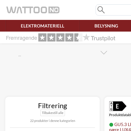
Savner du chatten?
Rett samtykke!
ELEKTROMATERIELL
BELYSNING
Fremragende
…
Filtrering
Tilbakestill alle
Produktdatab
22 produkter i denne kategorien
GU5.3 L
pære LUX4,