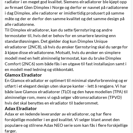
radiator i en meget god kvalitet. Siemens elradiatorer ble kjøpt opp
av firmaet Glen Dimplex i Norge og derfor er navnet på radiatorene
i dag Dimplex. alle radiatorer er imidlertidig produsert på samme
måte og der er derfor den samme kvalitet og det samme design på
alle radiatorene.
Til Dimplex elradiatorer, kan du sette fjernstyring og andre
termostater til, hvis det er behov for en smartere løsning enn
standardløsningen. Det gjelder dog kun Dimplex Unique
elradiatorer (2NC8), så hvis du ønsker fjernstyring skal du sørge for
å kjøpe disse elradiatorene. Motsatt, hvis du ønsker en simplere
modell med en helt alminnelig termostat, kan du bruke Dimplex
Comfort (2NC6) som både fås i en utgave til fast installasjon samt i
en modell med ledning og stikkontakt.
Glamox Elradiator
En
Glamox elradiator
er optimert til minimal støvforbrenning og er
utført i et elegant design uten skarpe kanter - lett å rengjøre. Vi har
både lave Glamox elradiatorer (TLO) og den høye modellen (TPA) til
alminnelige rom, mens vi også selger våtromsradiatoren (TPVD)
hvis det skal benyttes en elradiator til baderommet.
Adax Elradiator
Adax
er en ledende leverandør av elradiatorer, og har flere
forskjellige modeller i en god kvalitet. Vi selger blant annet den
populære og stilrene Adax NEO serie som kan fås i flere forskjellige
farger.