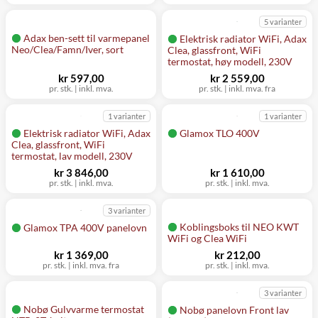
5 varianter
Adax ben-sett til varmepanel
Elektrisk radiator WiFi, Adax
Neo/Clea/Famn/Iver, sort
Clea, glassfront, WiFi
termostat, høy modell, 230V
kr 597,00
kr 2 559,00
pr. stk.
|
inkl. mva.
pr. stk.
|
inkl. mva. fra
1 varianter
1 varianter
Elektrisk radiator WiFi, Adax
Glamox TLO 400V
Clea, glassfront, WiFi
termostat, lav modell, 230V
kr 3 846,00
kr 1 610,00
pr. stk.
|
inkl. mva.
pr. stk.
|
inkl. mva.
3 varianter
Koblingsboks til NEO KWT
Glamox TPA 400V panelovn
WiFi og Clea WiFi
kr 1 369,00
kr 212,00
pr. stk.
|
inkl. mva. fra
pr. stk.
|
inkl. mva.
3 varianter
Nobø Gulvvarme termostat
Nobø panelovn Front lav