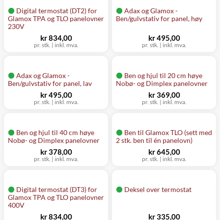
Digital termostat (DT2) for
Adax og Glamox -
Glamox TPA og TLO panelovner
Ben/gulvstativ for panel, høy
230V
kr 834,00
kr 495,00
pr. stk.
|
inkl. mva.
pr. stk.
|
inkl. mva.
Adax og Glamox -
Ben og hjul til 20 cm høye
Ben/gulvstativ for panel, lav
Nobø- og Dimplex panelovner
kr 495,00
kr 369,00
pr. stk.
|
inkl. mva.
pr. stk.
|
inkl. mva.
Ben og hjul til 40 cm høye
Ben til Glamox TLO (sett med
Nobø- og Dimplex panelovner
2 stk. ben til én panelovn)
kr 378,00
kr 645,00
pr. stk.
|
inkl. mva.
pr. stk.
|
inkl. mva.
Digital termostat (DT3) for
Deksel over termostat
Glamox TPA og TLO panelovner
400V
kr 834,00
kr 335,00