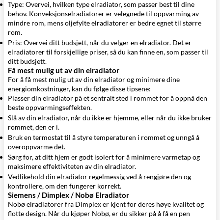
Type: Overvei, hvilken type elradiator, som passer best til dine
behov. Konveksjonselradiatorer er velegnede til oppvarming av
mindre rom, mens oljefylte elradiatorer er bedre egnet til større
rom.
Pris: Overvei ditt budsjett, når du velger en elradiator. Det er
elradiatorer til forskjellige priser, så du kan finne en, som passer til
ditt budsjett.
Få mest mulig ut av din elradiator
For å få mest mulig ut av din elradiator og minimere dine
energiomkostninger, kan du følge disse tipsene:
Plasser din elradiator på et sentralt sted i rommet for å oppnå den
beste oppvarmingseffekten.
Slå av din elradiator, når du ikke er hjemme, eller når du ikke bruker
rommet, den er i.
Bruk en termostat til å styre temperaturen i rommet og unngå å
overoppvarme det.
Sørg for, at ditt hjem er godt isolert for å minimere varmetap og
maksimere effektiviteten av din elradiator.
Vedlikehold din elradiator regelmessig ved å rengjøre den og
kontrollere, om den fungerer korrekt.
Siemens / Dimplex / Nobø Elradiator
Nobø elradiatorer fra Dimplex
er kjent for deres høye kvalitet og
flotte design. Når du kjøper Nobø, er du sikker på å få en pen