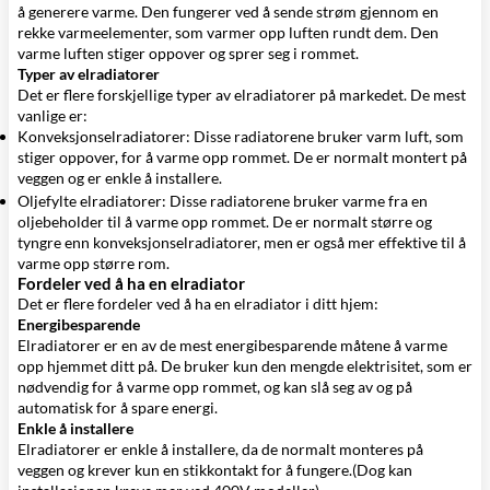
å generere varme. Den fungerer ved å sende strøm gjennom en
rekke varmeelementer, som varmer opp luften rundt dem. Den
varme luften stiger oppover og sprer seg i rommet.
Typer av elradiatorer
Det er flere forskjellige typer av elradiatorer på markedet. De mest
vanlige er:
Konveksjonselradiatorer: Disse radiatorene bruker varm luft, som
stiger oppover, for å varme opp rommet. De er normalt montert på
veggen og er enkle å installere.
Oljefylte elradiatorer
: Disse radiatorene bruker varme fra en
oljebeholder til å varme opp rommet. De er normalt større og
tyngre enn konveksjonselradiatorer, men er også mer effektive til å
varme opp større rom.
Fordeler ved å ha en elradiator
Det er flere fordeler ved å ha en elradiator i ditt hjem:
Energibesparende
Elradiatorer er en av de mest energibesparende måtene å varme
opp hjemmet ditt på. De bruker kun den mengde elektrisitet, som er
nødvendig for å varme opp rommet, og kan slå seg av og på
automatisk for å spare energi.
Enkle å installere
Elradiatorer er enkle å installere, da de normalt monteres på
veggen og krever kun en stikkontakt for å fungere.(Dog kan