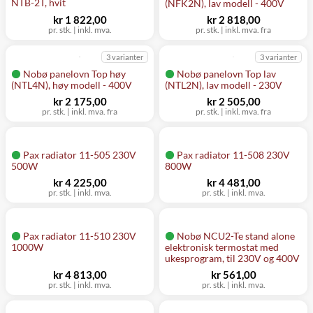
NTB-2T, hvit
(NFK2N), lav modell - 400V
kr 1 822,00
kr 2 818,00
pr. stk.
|
inkl. mva.
pr. stk.
|
inkl. mva. fra
3 varianter
3 varianter
Nobø panelovn Top høy
Nobø panelovn Top lav
(NTL4N), høy modell - 400V
(NTL2N), lav modell - 230V
kr 2 175,00
kr 2 505,00
pr. stk.
|
inkl. mva. fra
pr. stk.
|
inkl. mva. fra
Pax radiator 11-505 230V
Pax radiator 11-508 230V
500W
800W
kr 4 225,00
kr 4 481,00
pr. stk.
|
inkl. mva.
pr. stk.
|
inkl. mva.
Pax radiator 11-510 230V
Nobø NCU2-Te stand alone
1000W
elektronisk termostat med
ukesprogram, til 230V og 400V
kr 4 813,00
kr 561,00
pr. stk.
|
inkl. mva.
pr. stk.
|
inkl. mva.