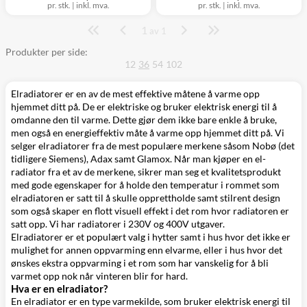
pr. stk.
|
inkl. mva.
pr. stk.
|
inkl. mva.
1
Side
av 1
Produkter per side:
12
36
54
102
Elradiatorer er en av de mest effektive måtene å varme opp
hjemmet ditt på. De er elektriske og bruker elektrisk energi til å
omdanne den til varme. Dette gjør dem ikke bare enkle å bruke,
men også en energieffektiv måte å varme opp hjemmet ditt på. Vi
selger elradiatorer fra de mest populære merkene såsom Nobø (det
tidligere Siemens), Adax samt Glamox. Når man kjøper en el-
radiator fra et av de merkene, sikrer man seg et kvalitetsprodukt
med gode egenskaper for å holde den temperatur i rommet som
elradiatoren er satt til å skulle opprettholde samt stilrent design
som også skaper en flott visuell effekt i det rom hvor radiatoren er
satt opp. Vi har radiatorer i 230V og 400V utgaver.
Elradiatorer er et populært valg i hytter samt i hus hvor det ikke er
mulighet for annen oppvarming enn elvarme, eller i hus hvor det
ønskes ekstra oppvarming i et rom som har vanskelig for å bli
varmet opp nok når vinteren blir for hard.
Hva er en elradiator?
En elradiator er en type varmekilde, som bruker elektrisk energi til