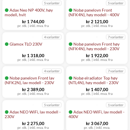
5 varianter
5 varianter
Adax Neo NP 400V, høy
Nobø panelovn Front
modell, hvit
(NFK4N), høy modell - 400V
kr 1 744,00
kr 2 121,00
pr. stk.
|
inkl. mva. fra
pr. stk.
|
inkl. mva. fra
4 varianter
7 varianter
Glamox TLO 230V
Nobø panelovn Front høy
(NFK4N), høy modell - 230V
kr 1 318,00
kr 1 922,00
pr. stk.
|
inkl. mva. fra
pr. stk.
|
inkl. mva. fra
4 varianter
7 varianter
Nobø panelovn Front lav
Nobø elradiator Top høy
(NFK2N), lav modell - 230V
(NTL4N), høy modell - 230V
kr 2 389,00
kr 1 407,00
pr. stk.
|
inkl. mva. fra
pr. stk.
|
inkl. mva. fra
5 varianter
1 varianter
Adax NEO WiFi, lav modell -
Adax NEO WiFi, lav modell -
230V
400V
kr 2 275,00
kr 3 067,00
pr. stk.
|
inkl. mva. fra
pr. stk.
|
inkl. mva.