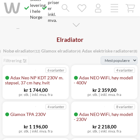
priser
Savner du chatten?
levering
Rett samtykke!
er
i hele
inkl.
Norge
mva.
…
Elradiator
Nobø elradiator
Glamox elradiator
Adax elektriske radiatorer
)
(12)
(4)
(8)
Filtrering
6 varianter
4 varianter
Adax Neo NP KDT 230V m.
Adax NEO WiFi, høy modell
støpsel, 37 cm høy, hvit
- 400V
kr 1 744,00
kr 2 359,00
pr. stk.
|
inkl. mva. fra
pr. stk.
|
inkl. mva. fra
4 varianter
8 varianter
Glamox TPA 230V
Adax NEO WiFi, høy modell
- 230V
kr 1 196,00
kr 2 218,00
pr. stk.
|
inkl. mva. fra
pr. stk.
|
inkl. mva. fra