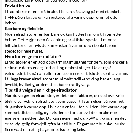
installasjonen kreve mer ved 400V modeller)
Enkle å bruke
Elradiatorer er enkle å bruke. De kan slås av og på med et enkelt
trykk på en knapp og kan justeres til å varme opp rommet etter
behov.
Bærbare og fleksible
Noen elradiatorer er bærbare og kan flyttes fra rom til rom etter
behov. Dette gjør dem fleksible og praktiske, spesielt i mindre
leiligheter eller hvis du kun ønsker å varme opp et enkelt rom i
stedet for hele huset.
Hvorfor velge en elradiator?
Elradiatorer er en god oppvarmingsmulighet for dem, som ønsker å
redusere deres energiforbruk og omkostninger. De er også
velegnede til små rom eller rom, som ikke er tilsluttet sentralvarme.
I tillegg krever elradiatorer minimalt vedlikehold og har en lang
levetid, hvilket gjør dem til et bærekraftig valg.
Tips til å velge den riktige elradiator
Når du velger en elradiator, er det noen faktorer, du skal overveie:
Størrelse: Velg en elradiator, som passer til størrelsen på rommet,
du ønsker å varme opp. Hvis den er for liten, vil den ikke varme opp
rommet tilstrekkelig, og hvis den er for stor, vil den bruke mer
energi enn nødvendig. Du kan regne med ca. 75W pr. kvm, men det
er selvfølgelig forskjellig fra hus til hus. Et gammelt hus skal bruke
flere watt enn et nytt, grunnet isolering f.eks.