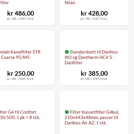
ilter
Nilan
kr 486,00
kr 428,00
pr. stk.
|
inkl. mva.
pr. stk.
|
inkl. mva.
indab Kanalfilter STR
Standardsett til Danfoss
, Coarse 95/M5
W2 og Dantherm HCV 5 -
Danfilter
kr 250,00
kr 385,00
pr. stk.
|
inkl. mva.
pr. stk.
|
inkl. mva.
ilter G4 til Comfort
Filter Kassetfilter G4kul,
0/500, 1 pk = 8 stk.
210x443x48mm, passer til
Danfoss Air A2, 1 stk.