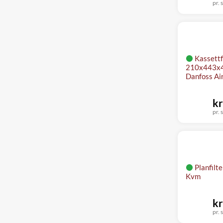
pr. s
Kassettf
210x443x46
Danfoss Air
kr
pr. s
Planfilt
Kvm
kr
pr. s