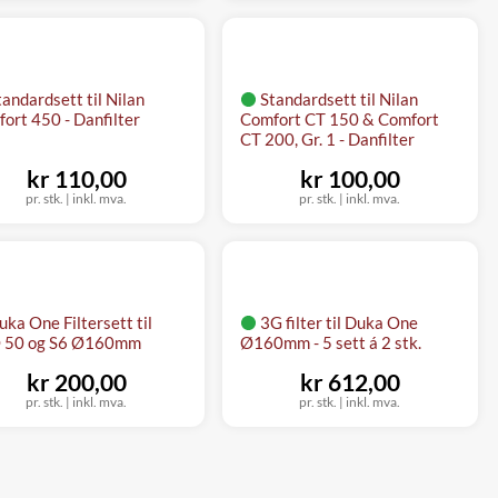
tandardsett til Nilan
Standardsett til Nilan
ort 450 - Danfilter
Comfort CT 150 & Comfort
CT 200, Gr. 1 - Danfilter
kr 110,00
kr 100,00
pr. stk.
|
inkl. mva.
pr. stk.
|
inkl. mva.
uka One Filtersett til
3G filter til Duka One
 50 og S6 Ø160mm
Ø160mm - 5 sett á 2 stk.
kr 200,00
kr 612,00
pr. stk.
|
inkl. mva.
pr. stk.
|
inkl. mva.