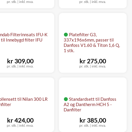
pr. stk.
|
inkl. mva.
pr. stk.
|
inkl. mva.
indab Filterinnsats IFU-K
Platefilter G3,
 til Innebygd filter IFU
337x196x6mm, passer til
Danfoss V1.60 & Titon 1,6 Q,
1 stk.
kr 309,00
kr 275,00
pr. stk.
|
inkl. mva.
pr. stk.
|
inkl. mva.
ollensett til Nilan 300 LR
Standardsett til Danfoss
nfilter
A2 og Dantherm HCH 5 -
Danfilter
kr 424,00
kr 385,00
pr. stk.
|
inkl. mva.
pr. stk.
|
inkl. mva.