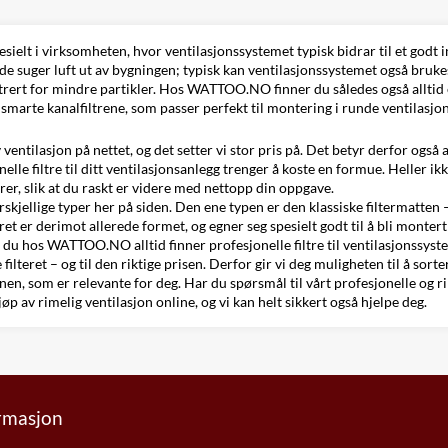
esielt i virksomheten, hvor ventilasjonssystemet typisk bidrar til et godt in
suger luft ut av bygningen; typisk kan ventilasjonssystemet også brukes ti
 filtrert for mindre partikler. Hos WATTOO.NO finner du således også alltid et
 smarte kanalfiltrene, som passer perfekt til montering i runde ventilasjo
lasjon på nettet, og det setter vi stor pris på. Det betyr derfor også at
onelle filtre til ditt ventilasjonsanlegg trenger å koste en formue. Heller
arer, slik at du raskt er videre med nettopp din oppgave.
orskjellige typer her på siden. Den ene typen er den klassiske filtermatten
teret er derimot allerede formet, og egner seg spesielt godt til å bli monter
t du hos WATTOO.NO alltid finner profesjonelle filtre til ventilasjonssyst
ilteret – og til den riktige prisen. Derfor gir vi deg muligheten til å sort
onen, som er relevante for deg. Har du spørsmål til vårt profesjonelle og rimel
kjøp av
rimelig ventilasjon online
, og vi kan helt sikkert også hjelpe deg.
ormasjon