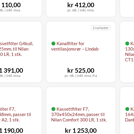
 110,00
kr 412,00
tk.
|
inkl. mva.
pr. stk.
|
inkl. mva.
2 varianter
ssetfilter G4kull,
Kanalfilter for
K
mm, til Nilan
ventilasjonsrør – Lindab
130x
 LR, 1 stk.
Nila
CT15
 1 391,00
kr 525,00
tk.
|
inkl. mva.
pr. stk.
|
inkl. mva. fra
ilter F7,
Kassettfilter F7,
K
mm, passer til
370x450x24mm, passer til
164x
 A2, 1 stk.
Nilan Comfort 300 LR, 1 stk.
Danf
 1 190,00
kr 1 253,00