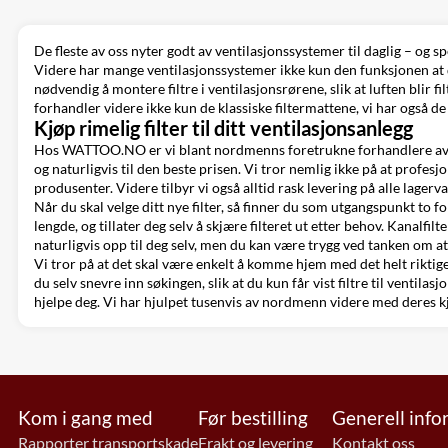
De fleste av oss nyter godt av ventilasjonssystemer til daglig – og sp
Videre har mange ventilasjonssystemer ikke kun den funksjonen at de 
nødvendig å montere filtre i
ventilasjonsrørene
, slik at luften blir
forhandler videre ikke kun de klassiske filtermattene, vi har også de
Kjøp rimelig filter til ditt ventilasjonsanlegg
Hos WATTOO.NO er vi blant nordmenns foretrukne forhandlere av venti
og naturligvis til den beste prisen. Vi tror nemlig ikke på at profesj
produsenter. Videre tilbyr vi også alltid rask levering på alle lagerv
Når du skal velge ditt nye filter, så finner du som utgangspunkt to f
lengde, og tillater deg selv å skjære filteret ut etter behov. Kanalfil
naturligvis opp til deg selv, men du kan være trygg ved tanken om a
Vi tror på at det skal være enkelt å komme hjem med det helt riktige f
du selv snevre inn søkingen, slik at du kun får vist filtre til ventilasj
hjelpe deg. Vi har hjulpet tusenvis av nordmenn videre med deres 
Kom i gang med
Før bestilling
Generell inf
Rapporter transportskade
Frakt og levering
Kontakt oss