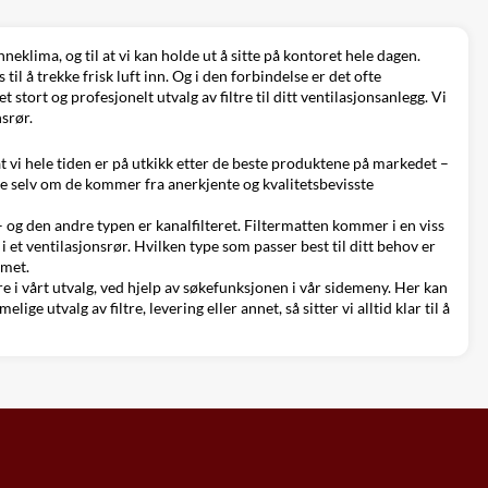
neklima, og til at vi kan holde ut å sitte på kontoret hele dagen.
l å trekke frisk luft inn. Og i den forbindelse er det ofte
 stort og profesjonelt utvalg av filtre til ditt ventilasjonsanlegg. Vi
nsrør.
 vi hele tiden er på utkikk etter de beste produktene på markedet –
 ikke selv om de kommer fra anerkjente og kvalitetsbevisste
 – og den andre typen er kanalfilteret. Filtermatten kommer i en viss
t i et ventilasjonsrør. Hvilken type som passer best til ditt behov er
emet.
ere i vårt utvalg, ved hjelp av søkefunksjonen i vår sidemeny. Her kan
ige utvalg av filtre, levering eller annet, så sitter vi alltid klar til å