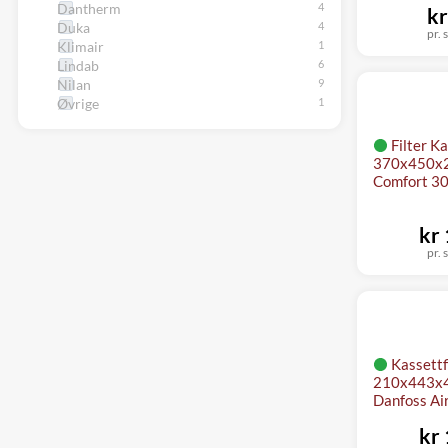
Dantherm
kr
Duka
pr. s
Klimair
Lindab
Nilan
Øvrige
Filter Ka
370x450x25
Comfort 300
kr
pr. s
Kassettf
210x443x48
Danfoss Air
kr