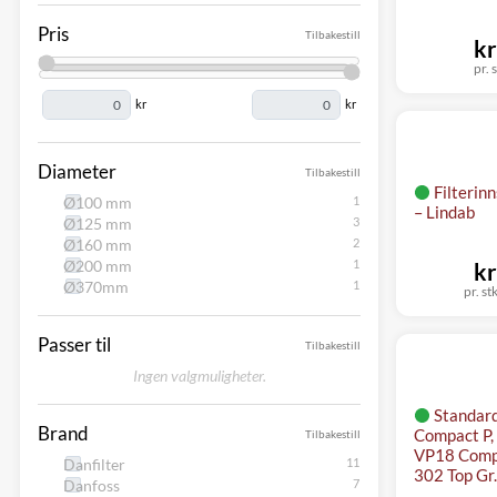
Pris
Tilbakestill
kr
pr. s
kr
kr
Diameter
Tilbakestill
Filterin
Ø100 mm
– Lindab
Ø125 mm
Ø160 mm
Ø200 mm
kr
Ø370mm
pr. stk
Passer til
Tilbakestill
Ingen valgmuligheter.
Standard
Brand
Compact P,
Tilbakestill
VP18 Comp
Danfilter
302 Top Gr.
Danfoss