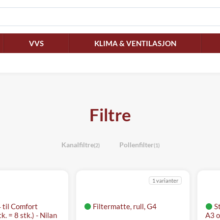
VVS
KLIMA & VENTILASJON
Filtre
Kanalfiltre
Pollenfilter
(2)
(1)
1 varianter
4 til Comfort
Filtermatte, rull, G4
S
. = 8 stk.) - Nilan
A3 o