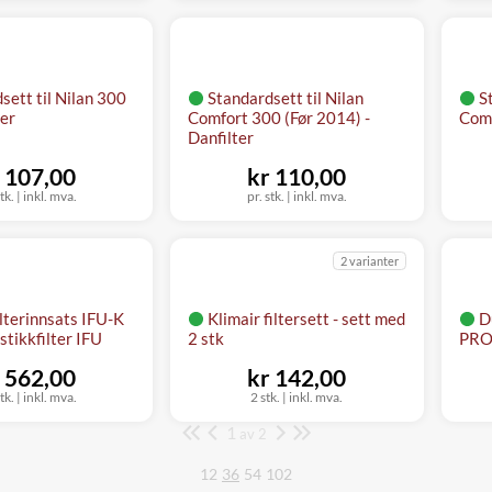
sett til Nilan 300
Standardsett til Nilan
S
ter
Comfort 300 (Før 2014) -
Comf
Danfilter
 107,00
kr 110,00
tk.
|
inkl. mva.
pr. stk.
|
inkl. mva.
2 varianter
ilterinnsats IFU-K
Klimair filtersett - sett med
D
stikkfilter IFU
2 stk
PRO
 562,00
kr 142,00
tk.
|
inkl. mva.
2 stk.
|
inkl. mva.
1
Side
av 2
12
36
54
102