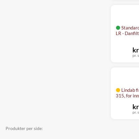
Standard
LR - Danfil
kr
pr. s
Lindab f
315, for inn
kr
pr. s
Produkter per side: