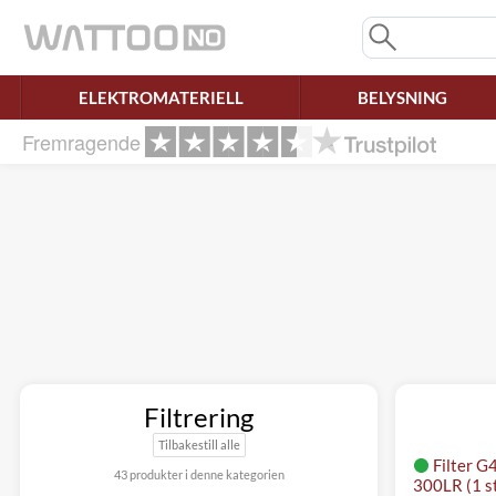
Savner du chatten?
Rett samtykke!
ELEKTROMATERIELL
BELYSNING
Fremragende
Filtrering
Tilbakestill alle
Filter G
43 produkter i denne kategorien
300LR (1 stk