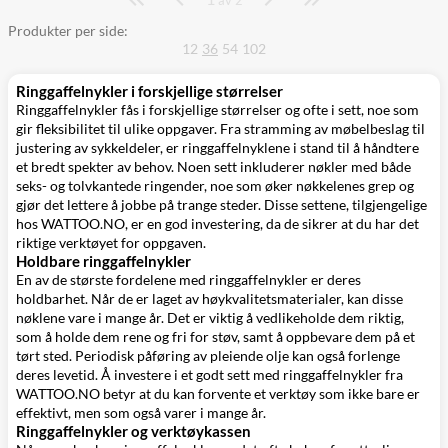
av 2
Produkter per side:
12
36
54
102
Ringgaffelnykler i forskjellige størrelser
Ringgaffelnykler fås i forskjellige størrelser og ofte i sett, noe som
gir fleksibilitet til ulike oppgaver. Fra stramming av møbelbeslag til
justering av sykkeldeler, er ringgaffelnyklene i stand til å håndtere
et bredt spekter av behov. Noen sett inkluderer nøkler med både
seks- og tolvkantede ringender, noe som øker nøkkelenes grep og
gjør det lettere å jobbe på trange steder. Disse settene, tilgjengelige
hos WATTOO.NO, er en god investering, da de sikrer at du har det
riktige verktøyet for oppgaven.
Holdbare ringgaffelnykler
En av de største fordelene med ringgaffelnykler er deres
holdbarhet. Når de er laget av høykvalitetsmaterialer, kan disse
nøklene vare i mange år. Det er viktig å vedlikeholde dem riktig,
som å holde dem rene og fri for støv, samt å oppbevare dem på et
tørt sted. Periodisk påføring av pleiende olje kan også forlenge
deres levetid. Å investere i et godt sett med ringgaffelnykler fra
WATTOO.NO betyr at du kan forvente et verktøy som ikke bare er
effektivt, men som også varer i mange år.
Ringgaffelnykler og verktøykassen