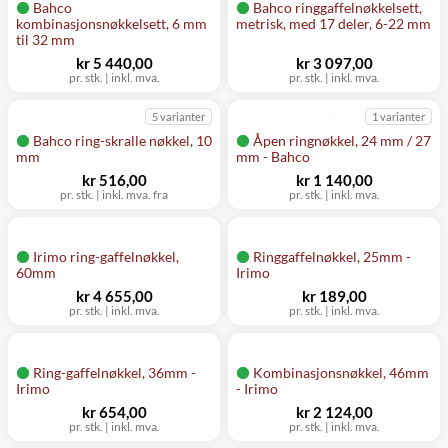
Bahco
Bahco ringgaffelnøkkelsett,
kombinasjonsnøkkelsett, 6 mm
metrisk, med 17 deler, 6-22 mm
til 32 mm
kr 5 440,00
kr 3 097,00
pr. stk.
|
inkl. mva.
pr. stk.
|
inkl. mva.
5 varianter
1 varianter
Bahco ring-skralle nøkkel, 10
Åpen ringnøkkel, 24 mm / 27
mm
mm - Bahco
kr 516,00
kr 1 140,00
pr. stk.
|
inkl. mva. fra
pr. stk.
|
inkl. mva.
Irimo ring-gaffelnøkkel,
Ringgaffelnøkkel, 25mm -
60mm
Irimo
kr 4 655,00
kr 189,00
pr. stk.
|
inkl. mva.
pr. stk.
|
inkl. mva.
Ring-gaffelnøkkel, 36mm -
Kombinasjonsnøkkel, 46mm
Irimo
- Irimo
kr 654,00
kr 2 124,00
pr. stk.
|
inkl. mva.
pr. stk.
|
inkl. mva.