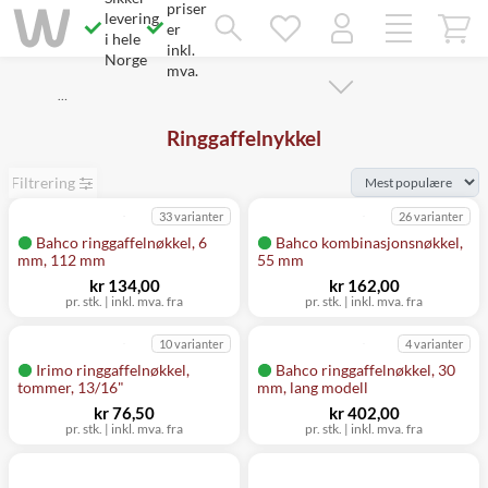
priser
Savner du chatten?
levering
Rett samtykke!
er
i hele
inkl.
Norge
mva.
…
Ringgaffelnykkel
Filtrering
33 varianter
26 varianter
Bahco ringgaffelnøkkel, 6
Bahco kombinasjonsnøkkel,
mm, 112 mm
55 mm
kr 134,00
kr 162,00
pr. stk.
|
inkl. mva. fra
pr. stk.
|
inkl. mva. fra
10 varianter
4 varianter
Irimo ringgaffelnøkkel,
Bahco ringgaffelnøkkel, 30
tommer, 13/16"
mm, lang modell
kr 76,50
kr 402,00
pr. stk.
|
inkl. mva. fra
pr. stk.
|
inkl. mva. fra