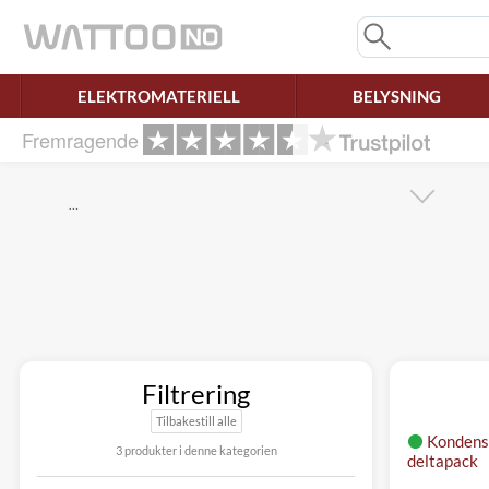
Savner du chatten?
Rett samtykke!
ELEKTROMATERIELL
BELYSNING
Fremragende
…
Filtrering
Tilbakestill alle
Konden
3 produkter i denne kategorien
deltapack