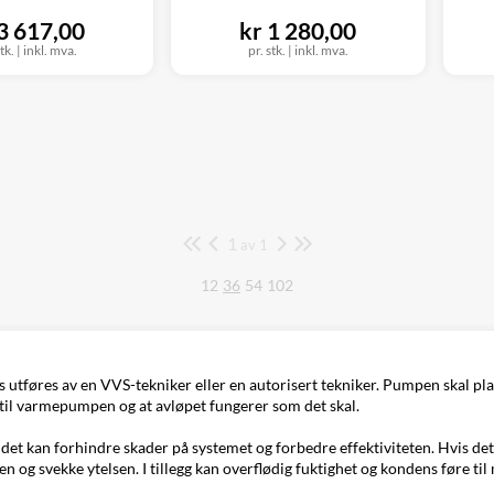
 3 617,00
kr 1 280,00
tk.
|
inkl. mva.
pr. stk.
|
inkl. mva.
1
Side
av 1
12
36
54
102
s utføres av en VVS-tekniker eller en autorisert tekniker. Pumpen skal p
et til varmepumpen og at avløpet fungerer som det skal.
det kan forhindre skader på systemet og forbedre effektiviteten. Hvis de
 og svekke ytelsen. I tillegg kan overflødig fuktighet og kondens føre til