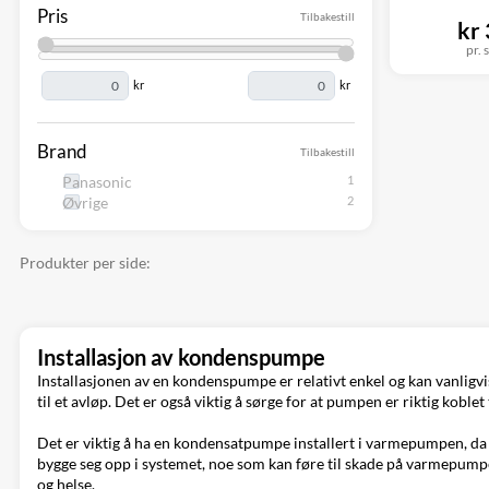
Pris
Tilbakestill
kr
pr. s
kr
kr
Brand
Tilbakestill
Panasonic
Øvrige
Produkter per side:
Installasjon av kondenspumpe
Installasjonen av en kondenspumpe er relativt enkel og kan vanligvi
til et avløp. Det er også viktig å sørge for at pumpen er riktig kobl
Det er viktig å ha en kondensatpumpe installert i varmepumpen, da 
bygge seg opp i systemet, noe som kan føre til skade på varmepumpen
og helse.