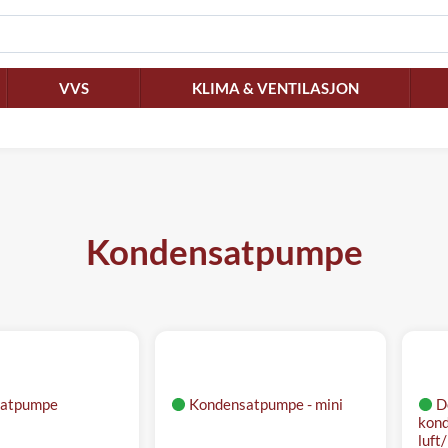
VVS
KLIMA & VENTILASJON
Kondensatpumpe
satpumpe
Kondensatpumpe - mini
D
kond
luft