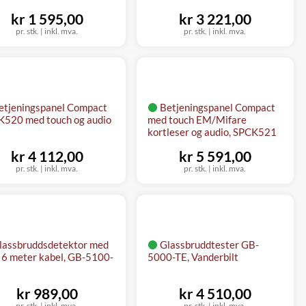
kr 1 595,00
kr 3 221,00
pr. stk.
|
inkl. mva.
pr. stk.
|
inkl. mva.
etjeningspanel Compact
Betjeningspanel Compact
520 med touch og audio
med touch EM/Mifare
kortleser og audio, SPCK521
kr 4 112,00
kr 5 591,00
pr. stk.
|
inkl. mva.
pr. stk.
|
inkl. mva.
lassbruddsdetektor med
Glassbruddtester GB-
, 6 meter kabel, GB-5100-
5000-TE, Vanderbilt
kr 989,00
kr 4 510,00
pr. stk.
|
inkl. mva.
pr. stk.
|
inkl. mva.