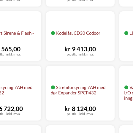
s Sirene & Flash -
Kodelås, CD30 Codoor
L
 565,00
kr 9 413,00
tk.
|
inkl. mva.
pr. stk.
|
inkl. mva.
rsyning 7AH med
Strømforsyning 7AH med
V
32
dør Expander SPCP432
I/O 
inng
 6 722,00
kr 8 124,00
tk.
|
inkl. mva.
pr. stk.
|
inkl. mva.