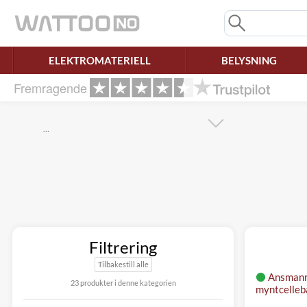
Savner du chatten?
Rett samtykke!
ELEKTROMATERIELL
BELYSNING
Fremragende
…
Filtrering
Tilbakestill alle
Ansman
23 produkter i denne kategorien
myntcelleb