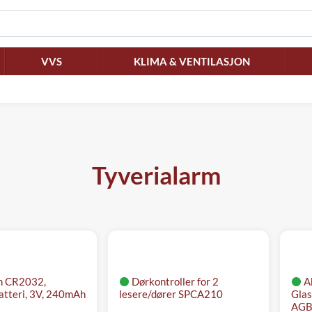
VVS
KLIMA & VENTILASJON
Tyverialarm
n CR2032,
Dørkontroller for 2
A
atteri, 3V, 240mAh
lesere/dører SPCA210
Glas
AGB