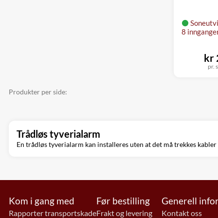
Soneutv
8 inngange
kr
pr. s
Produkter per side:
Trådløs tyverialarm
En trådløs tyverialarm kan installeres uten at det må trekkes kabler 
Kom i gang med
Før bestilling
Generell inf
Rapporter transportskade
Frakt og levering
Kontakt oss