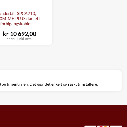
anderbilt SPCA210,
0M-MF-PLUS dørsett
forbigangskobler
kr 10 692,00
pr. stk.
|
inkl. mva.
g til sentralen. Det gjør det enkelt og raskt å installere.