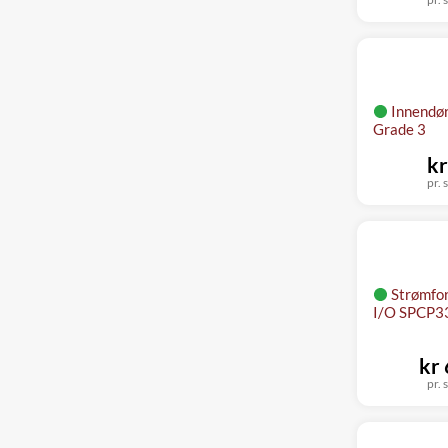
Innendør
Grade 3
kr
pr. s
Strømfo
I/O SPCP3
kr
pr. s