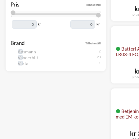
Pris
Tilbakestill
k
pr. s
kr
kr
Brand
Tilbakestill
Batteri 
Ansmann
LR03-4 FO,
Vanderbilt
Varta
k
pr. s
Betjenin
med EM ko
kr
pr. s