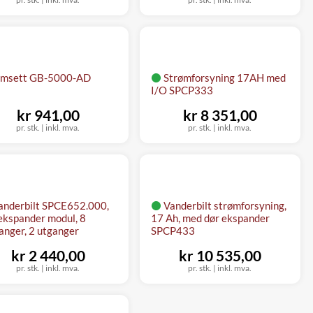
imsett GB-5000-AD
Strømforsyning 17AH med
I/O SPCP333
kr 941,00
kr 8 351,00
pr. stk.
|
inkl. mva.
pr. stk.
|
inkl. mva.
anderbilt SPCE652.000,
Vanderbilt strømforsyning,
ekspander modul, 8
17 Ah, med dør ekspander
anger, 2 utganger
SPCP433
kr 2 440,00
kr 10 535,00
pr. stk.
|
inkl. mva.
pr. stk.
|
inkl. mva.