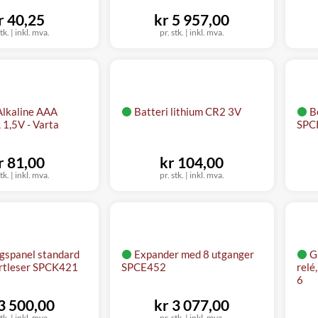
r 40,25
kr 5 957,00
tk.
|
inkl. mva.
pr. stk.
|
inkl. mva.
Alkaline AAA
Batteri lithium CR2 3V
B
 1,5V - Varta
SPCK
r 81,00
kr 104,00
tk.
|
inkl. mva.
pr. stk.
|
inkl. mva.
gspanel standard
Expander med 8 utganger
G
rtleser SPCK421
SPCE452
relé
6
 3 500,00
kr 3 077,00
tk.
|
inkl. mva.
pr. stk.
|
inkl. mva.