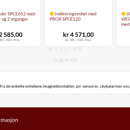
ider SPCE652 med
Indikeringsenhet med
V
r og 2 utganger
PROX SPCE120
VR5
med 
 2 585,00
kr 4 571,00
tk.
|
inkl. mva.
pr. stk.
|
inkl. mva.
1
Side
av 1
12
36
54
102
fra de enkelte enhetene (magnetkontakter, pir-sensorer, røykalarmer osv.) o
ormasjon