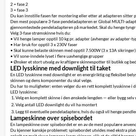
2 = fase 2
3 = fase 3
Du kan innstille fasen før montering eller etter at adapteren sitter 
Den mest populære 3-fase pendeladapteren er Global MULTI-adapter
gjennomtestede pendeladapteren på markedet. Skal du henge tyngre 
Velg 3-fase strømskinne hvis du:
• Vil henge lamper opptil 10 kg pr. adapter (avhenger av adapter-ty
• Har bruk for opptil 3 x 230V faser
• Skal kunne belaste skinnen med opptil 7.500W (3 x 13A sikringer)
• Vil sone-inndele lyset i flere uavhengige grupper
• Ønsker et stort utvalg av kraftigere skinnespotter til butikk og bed
LED lysskinne med downlight til taket
En LED lysskinne med downlight er en energiriktig og fleksibel belys
skinnen og dens komponenter du skal velge.
Du har to muligheter: enten velger du en rett
komplett lysskinne i 
LED lysskinne:
Velg en
komplett skinne i den ønskede lengden
— eller bygg selv
Velg antall
LED downlight
du vil ha montert
Legg til eventuelle pendeladaptere, hvis du også vil henge pendl
Lampeskinne over spisebordet
En lampeskinne over spisebordet er en av de mest populære anvendelse
Du kjenner kanskje problemet: spisebordet utvides med ekstra plater
enkelt og greit skyve lampene langs skinnen, slik at de alltid henge