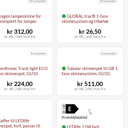
59 varianter
33 varianter
kagen lampeskinne for
GLOBAL trac® 1-fase
 komplett for lamper
skinnesystem og tilbehør
kr 312,00
kr 26,50
pr. stk. | inkl. mva. fra
pr. stk. | inkl. mva. fra
8 varianter
6 varianter
ordtronic Track light ECO
Tubular skinnespot til GB 1
se skinnespot, GU10
fase skinnesystem, GU10,
kr 224,00
kr 511,00
pr. stk. | inkl. mva. fra
pr. stk. | inkl. mva. fra
Produktdatablad
affer til LEDlife
nespot, hvit, passer til
LEDlife 12W hvit