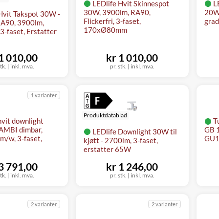
LEDlife Hvit Skinnespot
L
30W, 3900lm, RA90,
20W,
Hvit Takspot 30W -
Flickerfri, 3-faset,
grad
A90, 3900lm,
170xØ80mm
 3-faset, Erstatter
 1 010,00
kr 1 010,00
stk. | inkl. mva.
pr. stk. | inkl. mva.
1 varianter
Produktdatablad
hvit downlight
T
AMBI dimbar,
GB 1
LEDlife Downlight 30W til
m/w, 3-faset,
GU10
kjøtt - 2700lm, 3-faset,
erstatter 65W
 3 791,00
kr 1 246,00
stk. | inkl. mva.
pr. stk. | inkl. mva.
2 varianter
2 varianter