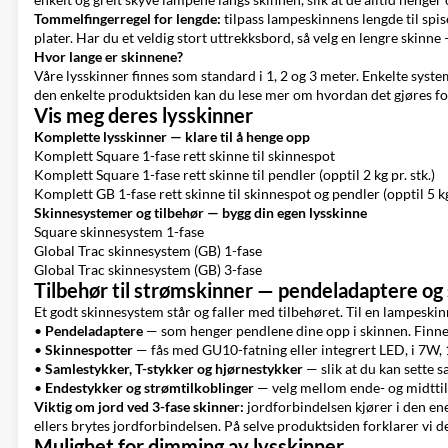
Tommelfingerregel for lengde:
tilpass lampeskinnens lengde til spis
plater. Har du et veldig stort uttrekksbord, så velg en lengre skinne 
Hvor lange er skinnene?
Våre lysskinner finnes som standard i 1, 2 og 3 meter. Enkelte system
den enkelte produktsiden kan du lese mer om hvordan det gjøres for
Vis meg deres lysskinner
Komplette lysskinner — klare til å henge opp
Komplett Square 1-fase rett skinne til skinnespot
Komplett Square 1-fase rett skinne til pendler (opptil 2 kg pr. stk.)
Komplett GB 1-fase rett skinne til skinnespot og pendler (opptil 5 kg 
Skinnesystemer og tilbehør — bygg din egen lysskinne
Square skinnesystem 1-fase
Global Trac skinnesystem (GB) 1-fase
Global Trac skinnesystem (GB) 3-fase
Tilbehør til strømskinner — pendeladaptere og
Et godt skinnesystem står og faller med tilbehøret. Til en lampeskin
•
Pendeladaptere
— som henger pendlene dine opp i skinnen. Finnes 
•
Skinnespotter
— fås med GU10-fatning eller integrert LED, i 7W, 1
•
Samlestykker, T-stykker og hjørnestykker
— slik at du kan sette s
•
Endestykker og strømtilkoblinger
— velg mellom ende- og midttilk
Viktig om jord ved 3-fase skinner:
jordforbindelsen kjører i den en
ellers brytes jordforbindelsen. På selve produktsiden forklarer vi det g
Mulighet for dimming av lysskinner