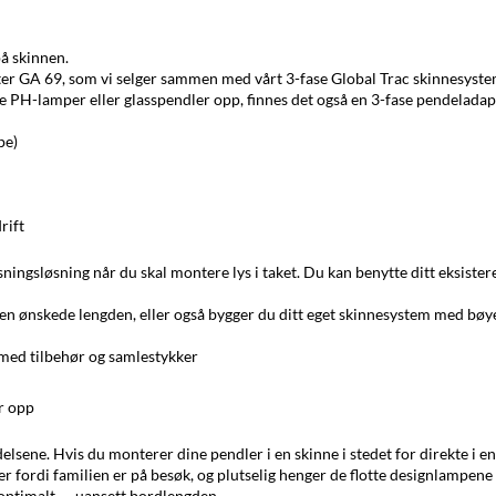
på skinnen.
 GA 69, som vi selger sammen med vårt 3-fase Global Trac skinnesystem.
PH-lamper eller glasspendler opp, finnes det også en 3-fase pendeladapte
pe)
rift
ningsløsning når du skal montere lys i taket. Du kan benytte ditt eksister
den ønskede lengden
, eller også bygger du ditt eget skinnesystem med bøye
 med tilbehør og samlestykker
er opp
ne. Hvis du monterer dine pendler i en skinne i stedet for direkte i en ta
 fordi familien er på besøk, og plutselig henger de flotte designlampene 
r optimalt — uansett bordlengden.