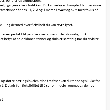
mper, pendler og
skinnespots
.
enet, i gangen eller i butikken. Du kan velge en komplett lampeskinne
mskinner finnes i 1, 2, 3 og 4 meter, i svart og hvit, med fokus på
ar — og dermed hvor fleksibelt du kan styre lyset.
 passer perfekt til pendler over spisebordet, downlight på
Det betyr at hele skinnen tenner og slukker samtidig når du trykker
r og større næringslokaler. Med tre faser kan du tenne og slukke for
. Det gir full fleksibilitet til å sone-inndele rommet og dempe
 3: