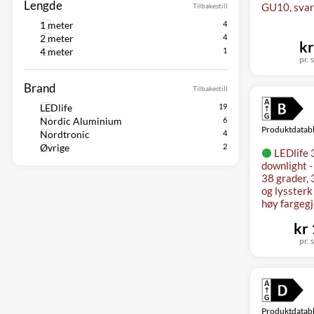
Lengde
GU10, svar
Tilbakestill
1 meter
2 meter
kr
4 meter
pr. 
Brand
Tilbakestill
LEDlife
Nordic Aluminium
Produktdatab
Nordtronic
Øvrige
LEDlife 
downlight 
38 grader, 
og lysster
høy fargeg
kr
pr. 
Produktdatab