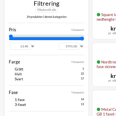
Filtrering
Tilbakestill alle
Square l
29 produkter i denne kategorien
nedhengte 
kr
Pris
Tilbakestill
pr. st
kr
kr
Farge
Nordtron
Tilbakestill
fase skinn
Grått
Hvit
kr
Svart
pr. st
Fase
Tilbakestill
1-fase
3-faset
Metal Cu
GB 1 faset