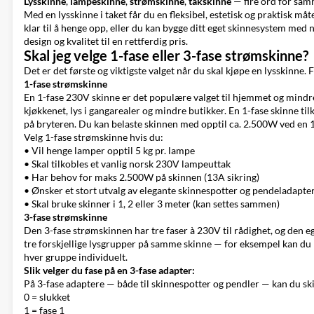
Lysskinne
,
lampeskinne
,
strømskinne
,
takskinne
— fire ord for samm
Med en lysskinne i taket får du en fleksibel, estetisk og praktisk m
klar til å henge opp, eller du kan bygge ditt eget skinnesystem med 
design og kvalitet til en rettferdig pris.
Skal jeg velge 1-fase eller 3-fase strømskinne?
Det er det første og viktigste valget når du skal kjøpe en lysskinne
1-fase strømskinne
En 1-fase 230V skinne er det populære valget til hjemmet og mindre 
kjøkkenet, lys i gangarealer og mindre butikker. En 1-fase skinne ti
på bryteren. Du kan belaste skinnen med opptil ca. 2.500W ved en 1
Velg 1-fase strømskinne hvis du:
• Vil henge lamper opptil 5 kg pr. lampe
• Skal tilkobles et vanlig norsk 230V lampeuttak
• Har behov for maks 2.500W på skinnen (13A sikring)
• Ønsker et stort utvalg av elegante skinnespotter og pendeladapte
• Skal bruke skinner i 1, 2 eller 3 meter (kan settes sammen)
3-fase strømskinne
Den 3-fase strømskinnen har tre faser à 230V til rådighet, og den eg
tre forskjellige lysgrupper på samme skinne — for eksempel kan du h
hver gruppe individuelt.
Slik velger du fase på en 3-fase adapter:
På 3-fase adaptere — både til skinnespotter og pendler — kan du ski
0 = slukket
1 = fase 1