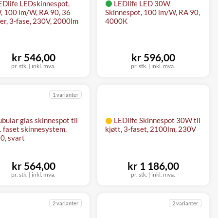
EDlife LEDskinnespot,
LEDlife LED 30W
 100 lm/W, RA 90, 36
Skinnespot, 100 lm/W, RA 90,
er, 3-fase, 230V, 2000lm
4000K
kr 546,00
kr 596,00
pr. stk. | inkl. mva.
pr. stk. | inkl. mva.
1 varianter
ubular glas skinnespot til
LEDlife Skinnespot 30W til
 faset skinnesystem,
kjøtt, 3-faset, 2100lm, 230V
, svart
kr 564,00
kr 1 186,00
pr. stk. | inkl. mva.
pr. stk. | inkl. mva.
2 varianter
2 varianter