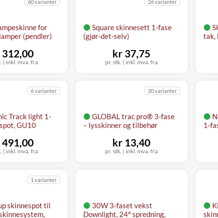
60 varianter
26 varianter
ampeskinne for
Square skinnesett 1-fase
S
lamper (pendler)
(gjør-det-selv)
tak,
 312,00
kr 37,75
k. | inkl. mva. fra
pr. stk. | inkl. mva. fra
6 varianter
20 varianter
ic Track light 1-
GLOBAL trac pro® 3-fase
N
espot, GU10
– lysskinner og tilbehør
1-fa
 491,00
kr 13,40
k. | inkl. mva. fra
pr. stk. | inkl. mva. fra
1 varianter
p skinnespot til
30W 3-faset vekst
Kl
 skinnesystem,
Downlight, 24° spredning,
skin