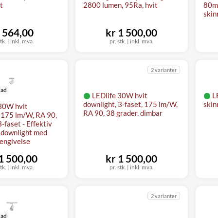
t
2800 lumen, 95Ra, hvit
80mm
skin
 564,00
kr 1 500,00
stk. | inkl. mva.
pr. stk. | inkl. mva.
2 varianter
lad
LEDlife 30W hvit
L
downlight, 3-faset, 175 lm/W,
skin
30W hvit
RA 90, 38 grader, dimbar
- 175 lm/W, RA 90,
3-faset - Effektiv
k downlight med
jengivelse
 1 500,00
kr 1 500,00
stk. | inkl. mva.
pr. stk. | inkl. mva.
2 varianter
lad