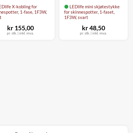
EDlife X-kobling for
LEDlife mini skjøtestykke
nespotter, 1-fase, 1F3W,
for skinnespotter, 1-faset,
t
1F3W, svart
kr 155,00
kr 48,50
pr. stk. | inkl. mva.
pr. stk. | inkl. mva.