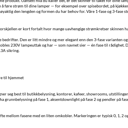
e produkt. Uansett hva du kaller det, er det skinner til taket for dine la
åte å føre strøm til dine lamper — for eksempel over spisebordet, på kjøkk
nøyaktig den lengden og formen du har behov for. Våre 1-fase og 3-fase strø
. Forskjellen er kort fortalt hvor mange uavhengige strømkretser skinnen h
bedrifter. Den er litt mindre og mer elegant enn den 3-fase varianten og
lkobles 230V lampeuttak og har — som navnet sier — én fase til rådighet. 
3A sikring.
re til hjemmet
ner seg best til butikkbelysning, kontorer, kafeer, showrooms, utstillinge
a grunnbelysning på fase 1, aksentdownlight på fase 2 og pendler på fase 3
fte mellom fasene med en liten omkobler. Markeringen er typisk 0, 1, 2 og