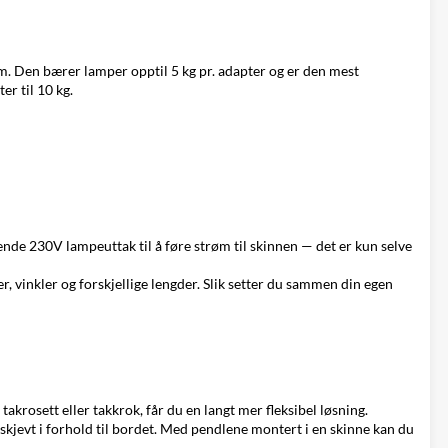
 Den bærer lamper opptil 5 kg pr. adapter og er den mest
r til 10 kg.
ende 230V lampeuttak til å føre strøm til skinnen — det er kun selve
r, vinkler og forskjellige lengder. Slik setter du sammen din egen
krosett eller takkrok, får du en langt mer fleksibel løsning.
skjevt i forhold til bordet. Med pendlene montert i en skinne kan du