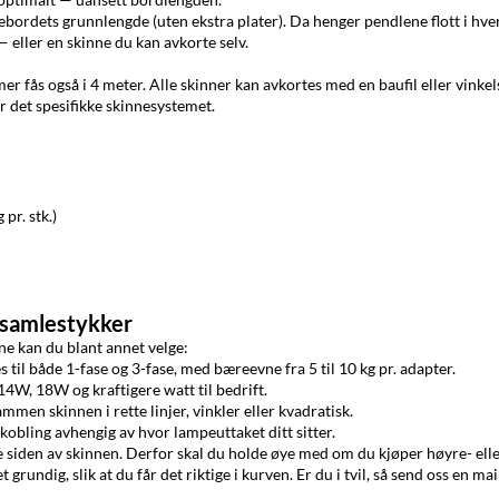
ebordets grunnlengde (uten ekstra plater). Da henger pendlene flott i hver
— eller en skinne du kan avkorte selv.
er fås også i 4 meter. Alle skinner kan avkortes med en baufil eller vinkels
 det spesifikke skinnesystemet.
pr. stk.)
 samlestykker
ne kan du blant annet velge:
til både 1-fase og 3-fase, med bæreevne fra 5 til 10 kg pr. adapter.
4W, 18W og kraftigere watt til bedrift.
ammen skinnen i rette linjer, vinkler eller kvadratisk.
obling avhengig av hvor lampeuttaket ditt sitter.
e siden av skinnen. Derfor skal du holde øye med om du kjøper høyre- ell
rundig, slik at du får det riktige i kurven. Er du i tvil, så send oss en mai