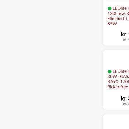
LEDlife 
130lm/w, R
Flimmerfri,
85W
kr
pr. 
LEDlife 
30W - CAS
RA90, 170l
flicker free
kr
pr. 