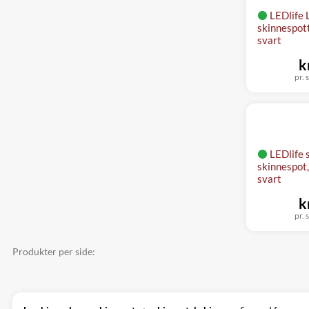
LEDlife L
skinnespott
svart
k
pr. 
LEDlife 
skinnespot,
svart
k
pr. 
Produkter per side: