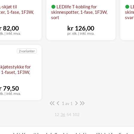
-skjøt til
LEDlife T-kobling for
L
er, 1-fase, 1F3W,
skinnespotter, 1-fase, 1F3W,
skin
sort
svar
r 82,00
kr 126,00
stk. | inkl. mva.
pr. stk. | inkl. mva.
2 varianter
skjøtestykke for
 1-faset, 1F3W,
r 79,50
stk. | inkl. mva.
1
Side
av 1
12
36
54
102