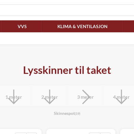
VVS
KLIMA & VENTILASJON
Lysskinner til taket
1 meter
2 meter
3 meter
4 meter
Skinnespot
(19)