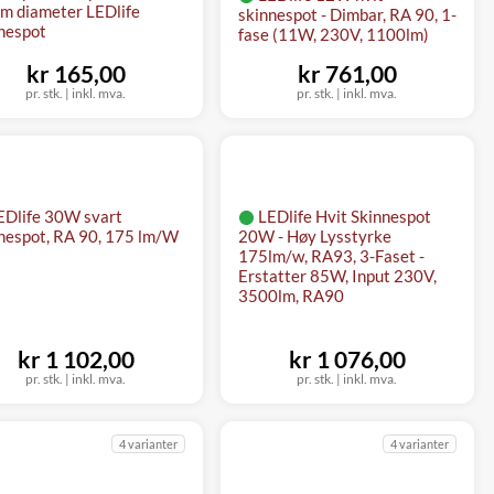
 diameter LEDlife
skinnespot - Dimbar, RA 90, 1-
nespot
fase (11W, 230V, 1100lm)
kr 165,00
kr 761,00
pr. stk. | inkl. mva.
pr. stk. | inkl. mva.
EDlife 30W svart
LEDlife Hvit Skinnespot
nespot, RA 90, 175 lm/W
20W - Høy Lysstyrke
175lm/w, RA93, 3-Faset -
Erstatter 85W, Input 230V,
3500lm, RA90
kr 1 102,00
kr 1 076,00
pr. stk. | inkl. mva.
pr. stk. | inkl. mva.
4 varianter
4 varianter