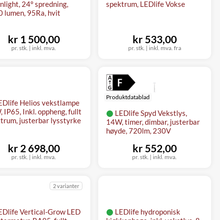
light, 24° spredning,
spektrum, LEDlife Vokse
 lumen, 95Ra, hvit
kr 1 500,00
kr 533,00
pr. stk.
|
inkl. mva.
pr. stk.
|
inkl. mva. fra
Produktdatablad
EDlife Helios vekstlampe
 IP65, Inkl. oppheng, fullt
LEDlife Spyd Vekstlys,
trum, justerbar lysstyrke
14W, timer, dimbar, justerbar
høyde, 720lm, 230V
kr 2 698,00
kr 552,00
pr. stk.
|
inkl. mva.
pr. stk.
|
inkl. mva.
2 varianter
EDlife Vertical-Grow LED
LEDlife hydroponisk