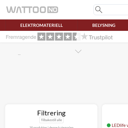
Savner du chatten?
Rett samtykke!
ELEKTROMATERIELL
BELYSNING
Fremragende
…
Filtrering
Tilbakestill alle
LEDlife 
20 produkter i denne kategorien