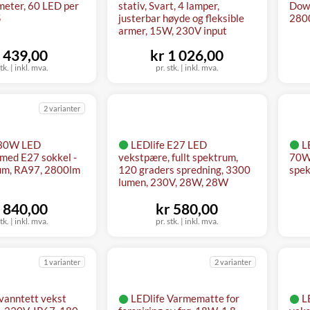
meter, 60 LED per
stativ, Svart, 4 lamper,
Down
5
justerbar høyde og fleksible
2800
armer, 15W, 230V input
 439,00
kr 1 026,00
tk.
|
inkl. mva.
pr. stk.
|
inkl. mva.
2 varianter
 30W LED
LEDlife E27 LED
L
med E27 sokkel -
vekstpære, fullt spektrum,
70W,
rum, RA97, 2800lm
120 graders spredning, 3300
spek
lumen, 230V, 28W, 28W
 840,00
kr 580,00
tk.
|
inkl. mva.
pr. stk.
|
inkl. mva.
1 varianter
2 varianter
vanntett vekst
LEDlife Varmematte for
L