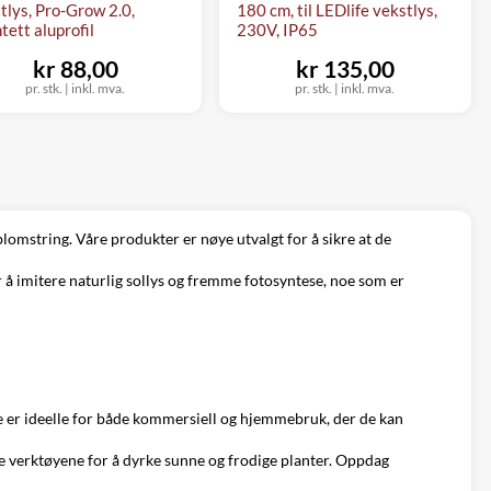
tlys, Pro-Grow 2.0,
180 cm, til LEDlife vekstlys,
tett aluprofil
230V, IP65
kr 88,00
kr 135,00
pr. stk.
|
inkl. mva.
pr. stk.
|
inkl. mva.
blomstring. Våre produkter er nøye utvalgt for å sikre at de
r å imitere naturlig sollys og fremme fotosyntese, noe som er
De er ideelle for både kommersiell og hjemmebruk, der de kan
ge verktøyene for å dyrke sunne og frodige planter. Oppdag