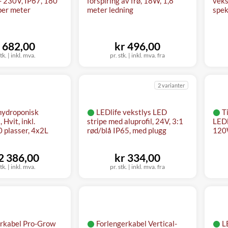
- 230V, IP67, 180
forspiring av frø, 18W, 1,8
veks
er meter
meter ledning
spek
 682,00
kr 496,00
tk.
|
inkl. mva.
pr. stk.
|
inkl. mva. fra
2 varianter
hydroponisk
LEDlife vekstlys LED
T
 Hvit, inkl.
stripe med aluprofil, 24V, 3:1
LEDl
0 plasser, 4x2L
rød/blå IP65, med plugg
120W
 2 386,00
kr 334,00
tk.
|
inkl. mva.
pr. stk.
|
inkl. mva. fra
erkabel Pro-Grow
Forlengerkabel Vertical-
LE