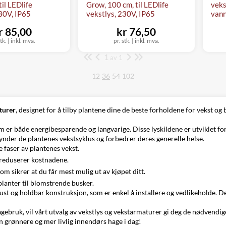
til LEDlife
Grow, 100 cm, til LEDlife
veks
30V, IP65
vekstlys, 230V, IP65
vann
r 85,00
kr 76,50
tk.
|
inkl. mva.
pr. stk.
|
inkl. mva.
1
Side
av 1
12
36
54
102
turer
, designet for å tilby plantene dine de beste forholdene for vekst og 
om er både energibesparende og langvarige. Disse lyskildene er utviklet fo
ynder de plantenes vekstsyklus og forbedrer deres generelle helse.
e faser av plantenes vekst.
 reduserer kostnadene.
m sikrer at du får mest mulig ut av kjøpet ditt.
planter til blomstrende busker.
st og holdbar konstruksjon, som er enkel å installere og vedlikeholde. 
gebruk, vil vårt utvalg av vekstlys og vekstarmaturer gi deg de nødvendi
n grønnere og mer livlig innendørs hage i dag!