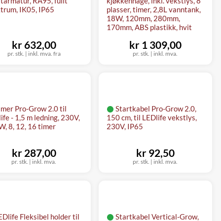
tarmatur, RA95, fullt
kjøkkenhage, inkl. vekstlys, 8
trum, IK05, IP65
plasser, timer, 2,8L vanntank,
18W, 120mm, 280mm,
170mm, ABS plastikk, hvit
kr 632,00
kr 1 309,00
pr. stk.
|
inkl. mva. fra
pr. stk.
|
inkl. mva.
imer Pro-Grow 2.0 til
Startkabel Pro-Grow 2.0,
ife - 1,5 m ledning, 230V,
150 cm, til LEDlife vekstlys,
, 8, 12, 16 timer
230V, IP65
kr 287,00
kr 92,50
pr. stk.
|
inkl. mva.
pr. stk.
|
inkl. mva.
Dlife Fleksibel holder til
Startkabel Vertical-Grow,