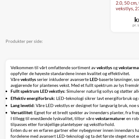
2.0, 50 cm, 
vekstlys, 2
k
pr. s
Produkter per side:
Velkommen til vårt omfattende sortiment av
vekstlys
og
vekstarma
oppfyller de høyeste standardene innen kvalitet og effektivitet.
Våre
vekstlys
serier inkluderer avanserte
LED
-baserte løsninger, s
avgjørende for plantenes vekst. Med et fullt spektrum av lys fremsk
Fullt spektrum LED vekstlys:
Simulerer naturlig sollys og støtter all
Effektiv energiforbruk:
LED-teknologi sikrer lavt energiforbruk og
Lang levetid:
Våre LED vekstlys er designet for langvarig bruk, noe so
Versatilitet:
Egnet for et bredt spekter av innendørs planter, fra frø
I tillegg til enestående lyskvalitet, tilbyr våre
vekstarmaturer
en robu
tilpasses etter forskjellige plantetyper og vekstforhold.
Enten du er en erfaren gartner eller nybegynner innen innendørs ha
fordelene med avansert LED-teknologi og ta det første steget mot e