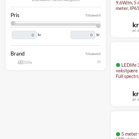
9,6W/m, 5 
meter, IP6
Pris
Tilbakestill
kr
pr. s
kr
kr
Brand
Tilbakestill
LEDlife
LEDlife
vekstpære 
Full spect
kr
pr. s
5 meter 