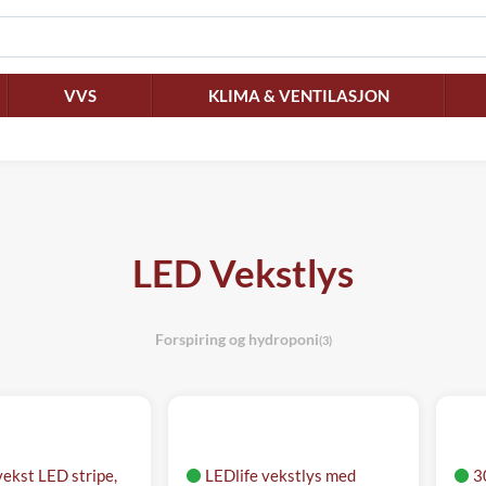
VVS
KLIMA & VENTILASJON
LED Vekstlys
Forspiring og hydroponi
(3)
vekst LED stripe,
LEDlife vekstlys med
3