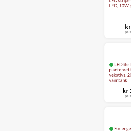
LED stripe 
LED, 10W p
kr
pr. s
LEDlife 
plantebrett,
vekstlys, 2
vanntank
kr
pr. s
Forleng