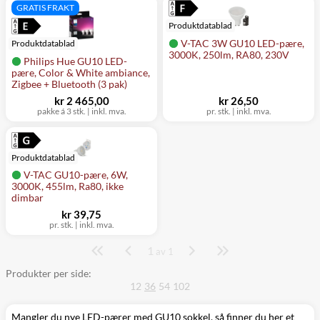
GRATIS FRAKT
Produktdatablad
V-TAC 3W GU10 LED-pære,
Produktdatablad
3000K, 250lm, RA80, 230V
Philips Hue GU10 LED-
pære, Color & White ambiance,
Zigbee + Bluetooth (3 pak)
kr 2 465,00
kr 26,50
pakke á 3 stk.
|
inkl. mva.
pr. stk.
|
inkl. mva.
Produktdatablad
V-TAC GU10-pære, 6W,
3000K, 455lm, Ra80, ikke
dimbar
kr 39,75
pr. stk.
|
inkl. mva.
1
Side
av 1
Produkter per side:
12
36
54
102
Mangler du nye LED-pærer med GU10 sokkel, så finner du her et