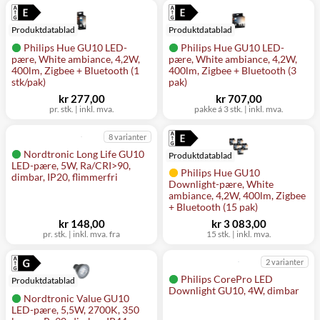
Produktdatablad
Produktdatablad
Philips Hue GU10 LED-
Philips Hue GU10 LED-
pære, White ambiance, 4,2W,
pære, White ambiance, 4,2W,
400lm, Zigbee + Bluetooth (1
400lm, Zigbee + Bluetooth (3
stk/pak)
pak)
kr 277,00
kr 707,00
pr. stk.
|
inkl. mva.
pakke á 3 stk.
|
inkl. mva.
8 varianter
Nordtronic Long Life GU10
Produktdatablad
LED-pære, 5W, Ra/CRI>90,
Philips Hue GU10
dimbar, IP20, flimmerfri
Downlight-pære, White
ambiance, 4,2W, 400lm, Zigbee
+ Bluetooth (15 pak)
kr 148,00
kr 3 083,00
pr. stk.
|
inkl. mva. fra
15 stk.
|
inkl. mva.
2 varianter
Philips CorePro LED
Produktdatablad
Downlight GU10, 4W, dimbar
Nordtronic Value GU10
LED-pære, 5,5W, 2700K, 350