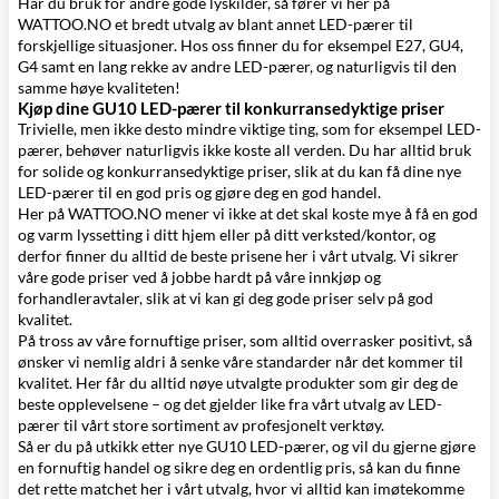
Har du bruk for andre gode lyskilder, så fører vi her på
WATTOO.NO et bredt utvalg av blant annet
LED-pærer til
forskjellige situasjoner
. Hos oss finner du for eksempel
E27
,
GU4
,
G4
samt en lang rekke av andre LED-pærer, og naturligvis til den
samme høye kvaliteten!
Kjøp dine GU10 LED-pærer til konkurransedyktige priser
Trivielle, men ikke desto mindre viktige ting, som for eksempel LED-
pærer, behøver naturligvis ikke koste all verden. Du har alltid bruk
for solide og konkurransedyktige priser, slik at du kan få dine nye
LED-pærer til en god pris og gjøre deg en god handel.
Her på WATTOO.NO mener vi ikke at det skal koste mye å få en god
og varm lyssetting i ditt hjem eller på ditt verksted/kontor, og
derfor finner du alltid de beste prisene her i vårt utvalg. Vi sikrer
våre gode priser ved å jobbe hardt på våre innkjøp og
forhandleravtaler, slik at vi kan gi deg gode priser selv på god
kvalitet.
På tross av våre fornuftige priser, som alltid overrasker positivt, så
ønsker vi nemlig aldri å senke våre standarder når det kommer til
kvalitet. Her får du alltid nøye utvalgte produkter som gir deg de
beste opplevelsene – og det gjelder like fra vårt utvalg av LED-
pærer til vårt store sortiment av
profesjonelt verktøy
.
Så er du på utkikk etter nye GU10 LED-pærer, og vil du gjerne gjøre
en fornuftig handel og sikre deg en ordentlig pris, så kan du finne
det rette matchet her i vårt utvalg, hvor vi alltid kan imøtekomme