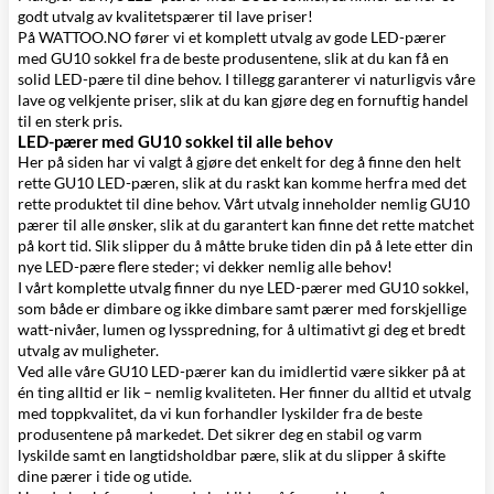
godt utvalg av kvalitetspærer til lave priser!
På WATTOO.NO fører vi et komplett utvalg av gode LED-pærer
med GU10 sokkel fra de beste produsentene, slik at du kan få en
solid LED-pære til dine behov. I tillegg garanterer vi naturligvis våre
lave og velkjente priser, slik at du kan gjøre deg en fornuftig handel
til en sterk pris.
LED-pærer med GU10 sokkel til alle behov
Her på siden har vi valgt å gjøre det enkelt for deg å finne den helt
rette GU10 LED-pæren, slik at du raskt kan komme herfra med det
rette produktet til dine behov. Vårt utvalg inneholder nemlig GU10
pærer til alle ønsker, slik at du garantert kan finne det rette matchet
på kort tid. Slik slipper du å måtte bruke tiden din på å lete etter din
nye LED-pære flere steder; vi dekker nemlig alle behov!
I vårt komplette utvalg finner du nye LED-pærer med GU10 sokkel,
som både er dimbare og ikke dimbare samt pærer med forskjellige
watt-nivåer, lumen og lysspredning, for å ultimativt gi deg et bredt
utvalg av muligheter.
Ved alle våre GU10 LED-pærer kan du imidlertid være sikker på at
én ting alltid er lik – nemlig kvaliteten. Her finner du alltid et utvalg
med toppkvalitet, da vi kun forhandler
lyskilder fra de beste
produsentene
på markedet. Det sikrer deg en stabil og varm
lyskilde samt en langtidsholdbar pære, slik at du slipper å skifte
dine pærer i tide og utide.