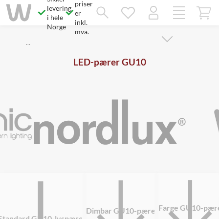
priser
Savner du chatten?
levering
Rett samtykke!
er
i hele
inkl.
Norge
mva.
…
LED-pærer GU10
Farge GU10-pær
Dimbar GU10-pære
Standard GU10-lyspære