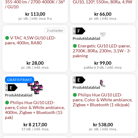
355-400 lm / 2700-4000K / 36°
GU10, 120°, 550lm, 80Ra, 4,9W
/ GU10
kr 113,00
kr 66,00
pr. stk.
|
inkl. mva. fra
pr. stk.
|
inkl. mva.
2 varianter
V-TAC 4,5W GU10 LED-
Produktdatablad
pære, 400lm, RA80
Energetic GU10 LED-pærer,
2700K, 80Ra, 230lm, 3,1W - 3-
pakning
kr 28,00
kr 99,00
pr. stk.
|
inkl. mva.
pakke á 3 stk.
|
inkl. mva.
GRATIS FRAKT
Produktdatablad
Philips Hue GU10 LED-
Produktdatablad
pære, Color & White ambiance,
Philips Hue GU10 LED-
Zigbee + Bluetooth (1 stk/pak)
pære, Color & White ambiance,
400lm, Zigbee + Bluetooth (15
pak)
kr 8 217,00
kr 538,00
15 stk.
|
inkl. mva.
pr. stk.
|
inkl. mva.