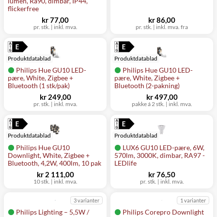
lumen, Ra90, dimbar, IP44,
flickerfree
kr 77,00
kr 86,00
pr. stk.
|
inkl. mva.
pr. stk.
|
inkl. mva. fra
Produktdatablad
Produktdatablad
Philips Hue GU10 LED-
Philips Hue GU10 LED-
pære, White, Zigbee +
pære, White, Zigbee +
Bluetooth (1 stk/pak)
Bluetooth (2-pakning)
kr 249,00
kr 497,00
pr. stk.
|
inkl. mva.
pakke á 2 stk.
|
inkl. mva.
Produktdatablad
Produktdatablad
Philips Hue GU10
LUX6 GU10 LED-pære, 6W,
Downlight, White, Zigbee +
570lm, 3000K, dimbar, RA97 -
Bluetooth, 4,2W, 400lm, 10 pak
LEDlife
kr 2 111,00
kr 76,50
10 stk.
|
inkl. mva.
pr. stk.
|
inkl. mva.
3 varianter
1 varianter
Philips Lighting – 5,5W /
Philips Corepro Downlight