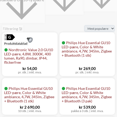
Filtrering
Philips Hue Essential GU10
Produktdatablad
LED-pære, Color & White
Nordtronic Value 2.0 GU10
ambiance, 4,7W, 345lm, Zigbee
LED-pære, 4,8W, 3000K, 400
+ Bluetooth (1 stk)
lumen, Ra90, dimbar, IP44,
flickerfree
kr 54,00
kr 269,00
pr. stk.
|
inkl. mva.
pr. stk.
|
inkl. mva.
Philips Hue Essential GU10
Philips Hue Essential GU10
LED-pære, Color & White
LED-pære, Color & White
ambiance, 4,7W, 345lm, Zigbee
ambiance, 4,7W, 345lm, Zigbee
+ Bluetooth (1 stk)
+ Bluetooth (3 pak)
kr 2 690,00
kr 539,00
10 stk.
|
inkl. mva.
pakke á 3 stk.
|
inkl. mva.