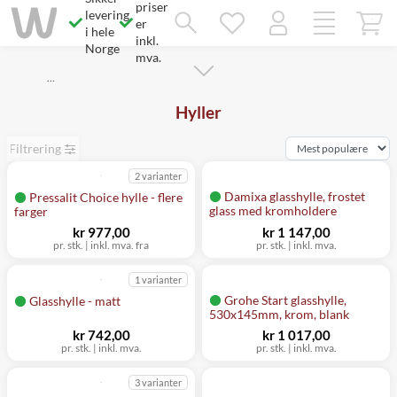
priser
Savner du chatten?
levering
Rett samtykke!
er
i hele
inkl.
Norge
mva.
…
Hyller
Filtrering
2 varianter
Damixa glasshylle, frostet
Pressalit Choice hylle - flere
glass med kromholdere
farger
kr 977,00
kr 1 147,00
pr. stk. | inkl. mva. fra
pr. stk. | inkl. mva.
1 varianter
Grohe Start glasshylle,
Glasshylle - matt
530x145mm, krom, blank
kr 742,00
kr 1 017,00
pr. stk. | inkl. mva.
pr. stk. | inkl. mva.
3 varianter