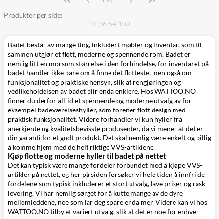
av 1
Produkter per side:
12
36
54
102
Badet består av mange ting, inkludert
møbler og inventar
, som til
sammen utgjør et flott, moderne og spennende rom. Badet er
nemlig litt en morsom størrelse i den forbindelse, for inventaret på
badet handler ikke bare om å finne det flotteste, men også om
funksjonalitet og praktiske hensyn, slik at rengjøringen og
vedlikeholdelsen av badet blir enda enklere. Hos WATTOO.NO
finner du derfor alltid et spennende og moderne utvalg av for
eksempel badeværelseshyller, som forener flott design med
praktisk funksjonalitet. Videre forhandler vi kun hyller fra
anerkjente og kvalitetsbevisste produsenter, da vi mener at det er
din garanti for et godt produkt. Det skal nemlig være enkelt og billig
å komme hjem med de helt riktige VVS-artiklene.
Kjøp flotte og moderne hyller til badet på nettet
Det kan typisk være mange fordeler forbundet med å kjøpe
VVS-
artikler på nettet
, og her på siden forsøker vi hele tiden å innfri de
fordelene som typisk inkluderer et stort utvalg, lave priser og rask
levering. Vi har nemlig sørget for å kutte mange av de dyre
mellomleddene, noe som lar deg spare enda mer. Videre kan vi hos
WATTOO.NO tilby et variert utvalg, slik at det er noe for enhver