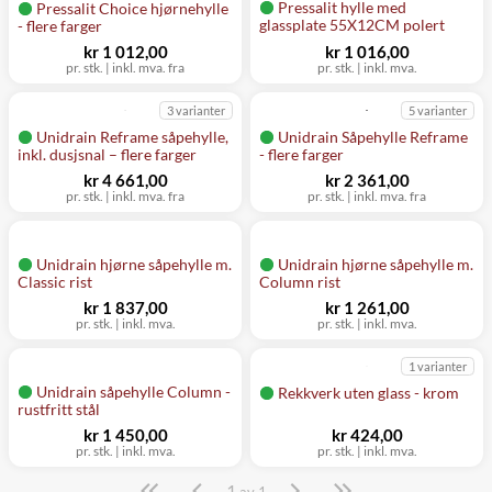
Pressalit hylle med
Pressalit Choice hjørnehylle
glassplate 55X12CM polert
- flere farger
kr 1 012,00
kr 1 016,00
pr. stk. | inkl. mva. fra
pr. stk. | inkl. mva.
3 varianter
5 varianter
Unidrain Reframe såpehylle,
Unidrain Såpehylle Reframe
inkl. dusjsnal – flere farger
- flere farger
kr 4 661,00
kr 2 361,00
pr. stk. | inkl. mva. fra
pr. stk. | inkl. mva. fra
Unidrain hjørne såpehylle m.
Unidrain hjørne såpehylle m.
Classic rist
Column rist
kr 1 837,00
kr 1 261,00
pr. stk. | inkl. mva.
pr. stk. | inkl. mva.
1 varianter
Unidrain såpehylle Column -
Rekkverk uten glass - krom
rustfritt stål
kr 1 450,00
kr 424,00
pr. stk. | inkl. mva.
pr. stk. | inkl. mva.
1
Side