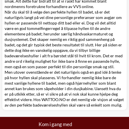
smak. Alt dette har bidratt til at vi raskt har kommet blant
nordmenns foretrukne forhandlere av VVS online.
Når du skal til å velge den perfekte hyllen til badet, så er det
naturligvis langt på vei dine personlige preferanser som avgjør om
hyllen er passende til nettopp ditt bad eller ei. Dog vil det alltid
være en god tommelfingerregel å tilpasse hyllen til de andre
elementene på badet; herunder særlig
håndvaskarmaturet
og
dusjsystemet
. Det skaper nemlig en riktig god sammenheng på
badet, og det gir typisk det beste resultatet til slutt. Her på siden er
dette dog ikke en vanskelig oppgave, da vi tilbyr billige
badeværelseshyller i alt fra børstet stål til hvit til krom. Det er med
andre ord rikelig mulighet for ikke bare å finne en passende hylle,
men også en som passer perfekt til din personlige smak og stil.
Men utover ovenstående er det naturligvis også en god idé å tenke
på hvor hyllen skal plasseres. Vi forhandler nemlig ikke bare de
mest vanlige hyllene til badet, men også hjørnehyller som blant
annet kan brukes som såpeholder i din dusjkabine. Uansett hva du
er på utkikk etter, så er vi sikre på at vi nok skal kunne hjelpe deg
effektivt videre. Hos WATTOO.NO er det nemlig vår visjon at valget
av den perfekte badeværelseshyllen skal være så enkelt som mulig.
Kom i gang med