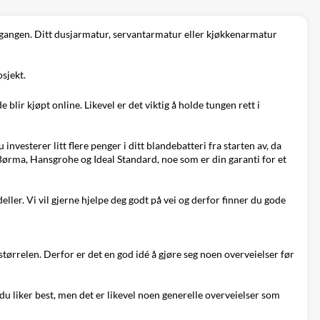
 gangen. Ditt
dusjarmatur
,
servantarmatur
eller
kjøkkenarmatur
sjekt.
blir kjøpt online. Likevel er det viktig å holde tungen rett i
investerer litt flere penger i ditt blandebatteri fra starten av, da
ørma, Hansgrohe og Ideal Standard, noe som er din garanti for et
ller. Vi vil gjerne hjelpe deg godt på vei og derfor finner du gode
tørrelen. Derfor er det en god idé å gjøre seg noen overveielser før
du liker best, men det er likevel noen generelle overveielser som