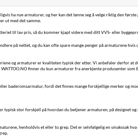
ligvis ha nye armaturer, og her kan det lønne seg å velge riktig den første
fter ut med det samme.
eriet til lav pris, så du kommer kjapt videre med ditt VVS- eller byggepro
andlere på nettet, og du kan ofte spare mange penger på armaturene hvis de 
iene og armaturer er kvaliteten typisk der etter. Vi anbefaler derfor at du 
 Hos WATTOO.NO finner du kun armaturer fra anerkjente produsenter som B
- eller baderomsarmatur, fordi det finnes mange forskjellige merker og mode
r typisk stor forskjell på hvordan du betjener armaturen, på designet og s
turene, henholdvis et eller to grep. Det er selvfølgelig en smakssak hva 
grep.