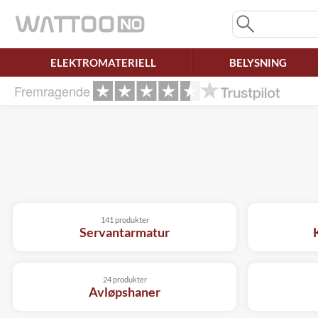
Savner du chatten?
Rett samtykke!
ELEKTROMATERIELL
BELYSNING
Fremragende
141 produkter
Servantarmatur
24 produkter
Avløpshaner