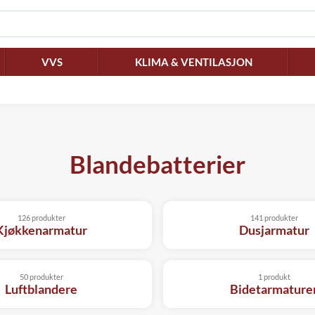
VVS
KLIMA & VENTILASJON
Blandebatterier
126 produkter
141 produkter
Kjøkkenarmatur
Dusjarmatur
50 produkter
1 produkt
Luftblandere
Bidetarmature