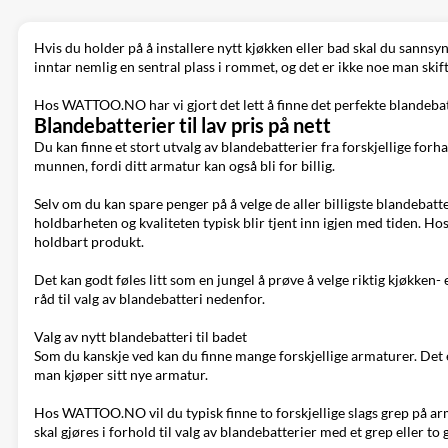
Hvis du holder på å installere nytt kjøkken eller bad skal du sannsyn
inntar nemlig en sentral plass i rommet, og det er ikke noe man ski
Hos WATTOO.NO har vi gjort det lett å finne det perfekte blandebatt
Blandebatterier til lav pris på nett
Du kan finne et stort utvalg av blandebatterier fra forskjellige forh
munnen, fordi ditt armatur kan også bli for billig.
Selv om du kan spare penger på å velge de aller billigste blandebatter
holdbarheten og kvaliteten typisk blir tjent inn igjen med tiden.
holdbart produkt.
Det kan godt føles litt som en jungel å prøve å velge riktig kjøkken
råd til valg av blandebatteri nedenfor.
Valg av nytt blandebatteri til badet
Som du kanskje ved kan du finne mange forskjellige armaturer. Det e
man kjøper sitt nye armatur.
Hos WATTOO.NO vil du typisk finne to forskjellige slags grep på arma
skal gjøres i forhold til valg av blandebatterier med et grep eller to 