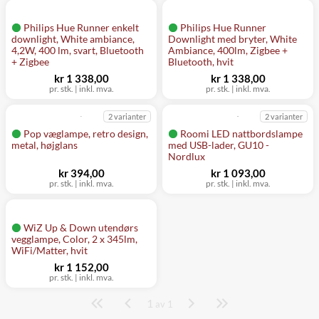
Philips Hue Runner enkelt
Philips Hue Runner
downlight, White ambiance,
Downlight med bryter, White
4,2W, 400 lm, svart, Bluetooth
Ambiance, 400lm, Zigbee +
+ Zigbee
Bluetooth, hvit
kr 1 338,00
kr 1 338,00
pr. stk.
|
inkl. mva.
pr. stk.
|
inkl. mva.
2 varianter
2 varianter
Pop væglampe, retro design,
Roomi LED nattbordslampe
metal, højglans
med USB-lader, GU10 -
Nordlux
kr 394,00
kr 1 093,00
pr. stk.
|
inkl. mva.
pr. stk.
|
inkl. mva.
WiZ Up & Down utendørs
vegglampe, Color, 2 x 345lm,
WiFi/Matter, hvit
kr 1 152,00
pr. stk.
|
inkl. mva.
1
Side
av 1