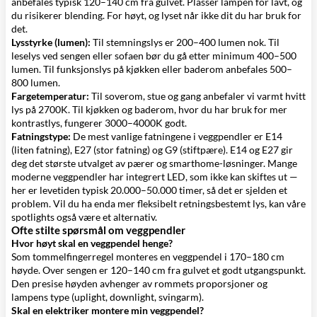
anbefales typisk 120–140 cm fra gulvet. Plasser lampen for lavt, og
du risikerer blending. For høyt, og lyset når ikke dit du har bruk for
det.
Lysstyrke (lumen):
Til stemningslys er 200–400 lumen nok. Til
leselys ved sengen eller sofaen bør du gå etter minimum 400–500
lumen. Til funksjonslys på kjøkken eller baderom anbefales 500–
800 lumen.
Fargetemperatur:
Til soverom, stue og gang anbefaler vi varmt hvitt
lys på 2700K. Til kjøkken og baderom, hvor du har bruk for mer
kontrastlys, fungerer 3000–4000K godt.
Fatningstype:
De mest vanlige fatningene i veggpendler er E14
(liten fatning), E27 (stor fatning) og G9 (stiftpære). E14 og E27 gir
deg det største utvalget av pærer og smarthome-løsninger. Mange
moderne veggpendler har integrert LED, som ikke kan skiftes ut —
her er levetiden typisk 20.000–50.000 timer, så det er sjelden et
problem. Vil du ha enda mer fleksibelt retningsbestemt lys, kan våre
spotlights
også være et alternativ.
Ofte stilte spørsmål om veggpendler
Hvor høyt skal en veggpendel henge?
Som tommelfingerregel monteres en veggpendel i 170–180 cm
høyde. Over sengen er 120–140 cm fra gulvet et godt utgangspunkt.
Den presise høyden avhenger av rommets proporsjoner og
lampens type (uplight, downlight, svingarm).
Skal en elektriker montere min veggpendel?