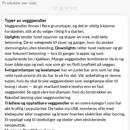
Produkter per side:
12
36
54
102
Typer av veggpendler
Veggpendler finnes i flere grunntyper, og det er viktig å kjenne
forskjellen, slik at du velger riktig fra starten.
Uplights
sender lyset oppover og skaper en myk, indirekte
belysning. De er velegnede til stuer og ganger, hvor du ønsker
stemningslys uten blending.
Downlights
retter lyset nedover og gir
mer fokusert belysning — bra til ganger, trapper og som
supplerende lys i kjøkken. Mange veggpendler kombinerer de to og
lyser både opp og ned, noe som gir en flott lyseffekt på veggen.
Svingarmlamper og leselamper
har en justerbar arm som lar deg
rette lyset presist dit du har bruk for det. Vår anbefaling er denne
typen, hvis du skal bruke veggpendelen som sengelampe eller til
lesing i stuen — de gir markant bedre leselys enn en fast
veggpendel. Se også våre
bordlamper
, hvis du foretrekker en
fleksibel løsning uten veggmontering.
Trådløse og oppladbare veggpendler
er en nyere kategori som har
økt kraftig i popularitet. De lades via USB, monteres ofte med
klebeputer eller magneter og krever hverken elektriker eller boring.
Et opplagt valg til leieboliger og steder uten eksisterende
lampeuttak.