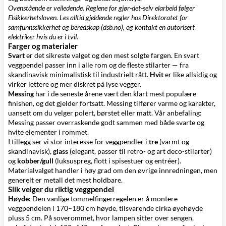
Ovenstående er veiledende. Reglene for gjør-det-selv elarbeid følger
Elsikkerhetsloven. Les alltid gjeldende regler hos Direktoratet for
samfunnssikkerhet og beredskap (dsb.no), og kontakt en autorisert
elektriker hvis du er i tvil.
Farger og materialer
Svart
er det sikreste valget og den mest solgte fargen. En svart
veggpendel passer inn i alle rom og de fleste stilarter — fra
skandinavisk minimalistisk til industrielt rått.
Hvit
er like allsidig og
virker lettere og mer diskret på lyse vegger.
Messing
har i de seneste årene vært den klart mest populære
finishen, og det gjelder fortsatt. Messing tilfører varme og karakter,
uansett om du velger polert, børstet eller matt. Vår anbefaling:
Messing passer overraskende godt sammen med både svarte og
hvite elementer i rommet.
I tillegg ser vi stor interesse for veggpendler i
tre
(varmt og
skandinavisk),
glass
(elegant, passer til retro- og art deco-stilarter)
og
kobber/gull
(luksuspreg, flott i spisestuer og entréer).
Materialvalget handler i høy grad om den øvrige innredningen, men
generelt er metall det mest holdbare.
Slik velger du riktig veggpendel
Høyde:
Den vanlige tommelfingerregelen er å montere
veggpendelen i 170–180 cm høyde, tilsvarende cirka øyehøyde
pluss 5 cm. På soverommet, hvor lampen sitter over sengen,