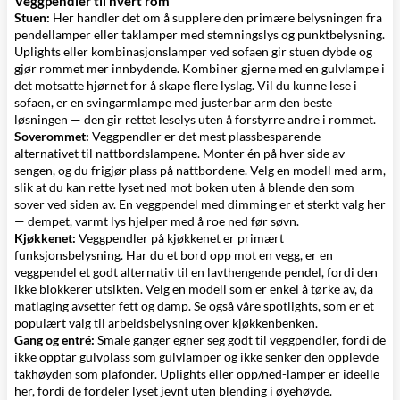
Veggpendler til hvert rom
Stuen:
Her handler det om å supplere den primære belysningen fra
pendellamper
eller
taklamper
med stemningslys og punktbelysning.
Uplights eller kombinasjonslamper ved sofaen gir stuen dybde og
gjør rommet mer innbydende. Kombiner gjerne med en
gulvlampe
i
det motsatte hjørnet for å skape flere lyslag. Vil du kunne lese i
sofaen, er en svingarmlampe med justerbar arm den beste
løsningen — den gir rettet leselys uten å forstyrre andre i rommet.
Soverommet:
Veggpendler er det mest plassbesparende
alternativet til nattbordslampene. Monter én på hver side av
sengen, og du frigjør plass på nattbordene. Velg en modell med arm,
slik at du kan rette lyset ned mot boken uten å blende den som
sover ved siden av. En veggpendel med dimming er et sterkt valg her
— dempet, varmt lys hjelper med å roe ned før søvn.
Kjøkkenet:
Veggpendler på kjøkkenet er primært
funksjonsbelysning. Har du et bord opp mot en vegg, er en
veggpendel et godt alternativ til en lavthengende pendel, fordi den
ikke blokkerer utsikten. Velg en modell som er enkel å tørke av, da
matlaging avsetter fett og damp. Se også våre
spotlights
, som er et
populært valg til arbeidsbelysning over kjøkkenbenken.
Gang og entré:
Smale ganger egner seg godt til veggpendler, fordi de
ikke opptar gulvplass som
gulvlamper
og ikke senker den opplevde
takhøyden som
plafonder
. Uplights eller opp/ned-lamper er ideelle
her, fordi de fordeler lyset jevnt uten blending i øyehøyde.