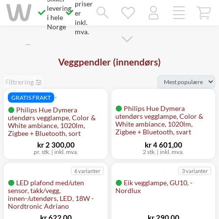
priser
Savner du chatten?
levering
Rett samtykke!
er
i hele
inkl.
Norge
mva.
…
Veggpendler (innendørs)
Filtrering
GRATIS FRAKT
Philips Hue Dymera
Philips Hue Dymera
utendørs vegglampe, Color &
utendørs vegglampe, Color &
White ambiance, 1020lm,
White ambiance, 1020lm,
Zigbee + Bluetooth, svart
Zigbee + Bluetooth, sort
kr 2 300,00
kr 4 601,00
pr. stk.
|
inkl. mva.
2 stk.
|
inkl. mva.
6 varianter
3 varianter
LED plafond med/uten
Eik vegglampe, GU10, -
sensor, takk/vegg,
Nordlux
innen-/utendørs, LED, 18W -
Nordtronic Adriano
kr 622,00
kr 290,00