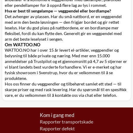
eller
pendellamper
for å oppnå flere lag av lys i rommet.
Hva er best til sengelampe — veggpendel eller bordlampe?
Det avhenger av plassen. Har du små nattbord, er en veggpendel
med arm den beste løsningen — den frigjør bordet og gir rettet
leselys. Har du god plass på nattbordene, er en
bordlampe
mer
fleksibel, fordi du kan flytte den. Generelt gir en veggpendel med
arm det beste leselyset i sengen.
Om WATTOO.NO
WATTOO.NO har i over 15 år levert el-artikler, veggpendler og
belysning til både private og næring. Med mer enn 15.000
anmeldelser på Trustpilot og et gjennomsnitt på 4,7 av 5 stjerner er
vi blant landets best vurderte forhandlere. Vi er e-merket og har
fysisk showroom i Svenstrup, hvor du er velkommen til å se
produktene.
Hos oss finner du veggpendler og tilbehøret samlet ett sted — til
skarpe priser og med rask levering. Har du spørsmål til en spesifikk
vare, er du velkommen til å kontakte oss via chat eller telefon.
Kom i gang med
Rapporter transportskade
Rapporter defekt