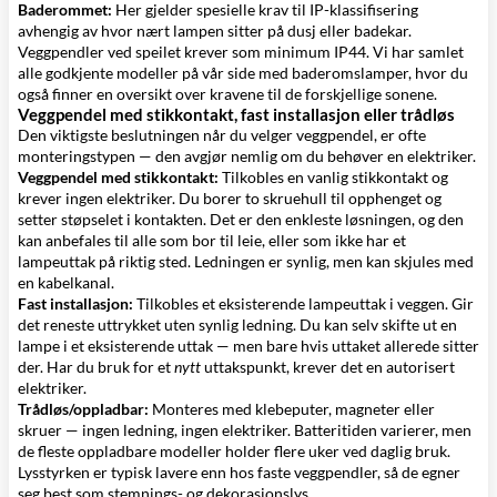
Baderommet:
Her gjelder spesielle krav til IP-klassifisering
avhengig av hvor nært lampen sitter på dusj eller badekar.
Veggpendler ved speilet krever som minimum IP44. Vi har samlet
alle godkjente modeller på vår side med
baderomslamper
, hvor du
også finner en oversikt over kravene til de forskjellige sonene.
Veggpendel med stikkontakt, fast installasjon eller trådløs
Den viktigste beslutningen når du velger veggpendel, er ofte
monteringstypen — den avgjør nemlig om du behøver en elektriker.
Veggpendel med stikkontakt:
Tilkobles en vanlig stikkontakt og
krever ingen elektriker. Du borer to skruehull til opphenget og
setter støpselet i kontakten. Det er den enkleste løsningen, og den
kan anbefales til alle som bor til leie, eller som ikke har et
lampeuttak på riktig sted. Ledningen er synlig, men kan skjules med
en kabelkanal.
Fast installasjon:
Tilkobles et eksisterende lampeuttak i veggen. Gir
det reneste uttrykket uten synlig ledning. Du kan selv skifte ut en
lampe i et eksisterende uttak — men bare hvis uttaket allerede sitter
der. Har du bruk for et
nytt
uttakspunkt, krever det en autorisert
elektriker.
Trådløs/oppladbar:
Monteres med klebeputer, magneter eller
skruer — ingen ledning, ingen elektriker. Batteritiden varierer, men
de fleste oppladbare modeller holder flere uker ved daglig bruk.
Lysstyrken er typisk lavere enn hos faste veggpendler, så de egner
seg best som stemnings- og dekorasjonslys.