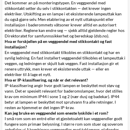
Det kommer an på monteringstypen. En veggpendel med
stikkontakt setter du selv i stikkontakten — det krever ingen
elektriker. Utskifting av en lampe i et eksisterende lampeuttak kan
du også gjøre selv. Men etablering av et nytt uttakspunkt eller
installasjon i baderommets våtsoner krever alltid en autorisert
elektriker. Reglene kan endre seg — sjekk alltid gjeldende regler hos
Direktoratet for samfunnssikkerhet og beredskap (dsb.no).
Hva er forskjellen på en veggpendel med stikkontakt og fast
installasjon?
En veggpendel med stikkontakt tilkobles en stikkontakt og har en
synlig ledning. En fast installert veggpendel tilkobles et lampeuttak i
veggen, og ledningen er skjult bak veggen. Fast installasjon gir et
renere uttrykk, men krever et eksisterende uttak — eller en
elektriker til å lage et nytt.
Hva er IP-klassifisering, og når er det relevant?
IP-klassifisering angir hvor godt lampen er beskyttet mot støv og
vann. Det er spesielt relevant for
baderomslamper
, hvor det stilles
krav om minimum IP44 i sone 1 og 2 (nær dusj og badekar). IP44
betyr at lampen er beskyttet mot sprutvann fra alle retninger. I
resten av hjemmet er det ingen IP-krav.
Kan jeg bruke en veggpendel som eneste lyskilde i et rom?
I små rom som en entré eller et gjestetoalett kan veggpendler godt
fungere som primær belysning. I større rom som stuer og soverom
anbefaler vi å kombinere veggpendler med
taklamper
,
plafonder