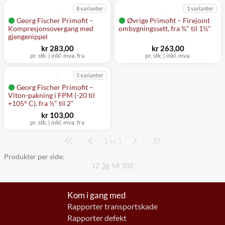
8 varianter
1 varianter
Georg Fischer Primofit –
Øvrige Primofit – Firejoint
Kompresjonsovergang med
ombygningssett, fra ¾" til 1½"
gjengenippel
kr 283,00
kr 263,00
pr. stk.
|
inkl. mva. fra
pr. stk.
|
inkl. mva.
5 varianter
Georg Fischer Primofit –
Viton-pakning i FPM (-20 til
+105° C), fra ½" til 2"
kr 103,00
pr. stk.
|
inkl. mva. fra
1
Side
av 1
Produkter per side:
12
36
54
102
Kom i gang med
Rapporter transportskade
Rapporter defekt