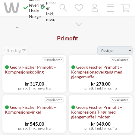
priser
Savner du chatten?
levering
Rett samtykke!
er
i hele
inkl.
Norge
mva.
…
Primofit
Filtrering
10 varianter
9 varianter
Georg Fischer Primofit –
Georg Fischer Primofit –
Kompresjonskobling
Kompresjonsovergang med
gjengemuffe
kr 317,00
kr 278,00
pr. stk.
|
inkl. mva. fra
pr. stk.
|
inkl. mva. fra
2 varianter
5 varianter
Georg Fischer Primofit –
Georg Fischer Primofit –
Kompresjonsvinkel
Kompresjons T-rør med
gjengemuffe i midten
kr 545,00
kr 349,00
pr. stk.
|
inkl. mva. fra
pr. stk.
|
inkl. mva. fra