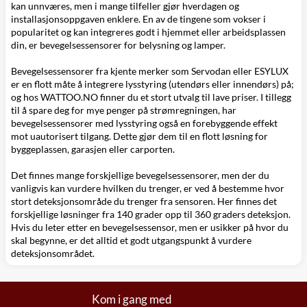
kan unnværes, men i mange tilfeller gjør hverdagen og
installasjonsoppgaven enklere. En av de tingene som vokser i
popularitet og kan integreres godt i hjemmet eller arbeidsplassen
din, er bevegelsessensorer for belysning og lamper.
Bevegelsessensorer fra kjente merker som Servodan eller ESYLUX
er en flott måte å integrere lysstyring (utendørs eller innendørs) på;
og hos WATTOO.NO finner du et stort utvalg til lave priser. I tillegg
til å spare deg for mye penger på strømregningen, har
bevegelsessensorer med lysstyring også en forebyggende effekt
mot uautorisert tilgang. Dette gjør dem til en flott løsning for
byggeplassen, garasjen eller carporten.
Det finnes mange forskjellige bevegelsessensorer, men der du
vanligvis kan vurdere hvilken du trenger, er ved å bestemme hvor
stort deteksjonsområde du trenger fra sensoren. Her finnes det
forskjellige løsninger fra 140 grader opp til 360 graders deteksjon.
Hvis du leter etter en bevegelsessensor, men er usikker på hvor du
skal begynne, er det alltid et godt utgangspunkt å vurdere
deteksjonsområdet.
Kom i gang med