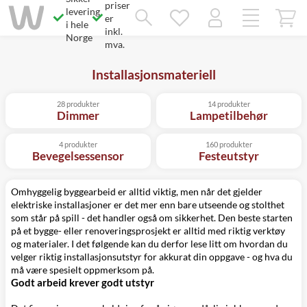
priser
Savner du chatten?
levering
Rett samtykke!
er
i hele
inkl.
Norge
mva.
Installasjonsmateriell
28 produkter
14 produkter
Dimmer
Lampetilbehør
4 produkter
160 produkter
Bevegelsessensor
Festeutstyr
Omhyggelig byggearbeid er alltid viktig, men når det gjelder
elektriske installasjoner er det mer enn bare utseende og stolthet
som står på spill - det handler også om sikkerhet. Den beste starten
på et bygge- eller renoveringsprosjekt er alltid med riktig verktøy
og materialer. I det følgende kan du derfor lese litt om hvordan du
velger riktig installasjonsutstyr for akkurat din oppgave - og hva du
må være spesielt oppmerksom på.
Godt arbeid krever godt utstyr