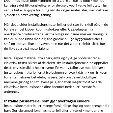
Det finnes ingen unnskyldning for å gjøre en dårlig jobb - men du
kan gjøre det litt vanskeligere for deg selv ved å velge feil utstyr. En
vanlig feil er å kjøpe for billig når du velger materialer, men dette er
sjelden en bærekraftig løsning.
Når det gjelder installasjonsmateriell, er det stor forskjell på om du
for eksempel kjøper koblingsbokser eller CEE-plugger fra
anerkjente produsenter eller fra billige no-name-merker. Vanligvis
kan du slippe unna med å kjøpe ganske billige byggematerialer til
små og ubetydelige oppgaver, men når det gjelder elektrisitet, bør
du ikke spare på materialene.
Installasjonsmateriell fra anerkjente og dyktige produsenter av
elektrisk utstyr sikrer at de elektriske installasjonene dine oppfyller
de strengeste sikkerhetskravene. En vanlig fallgruve med billigere
installasjonsmateriell er at isolasjonen er svært dårlig - og risikoen
for antennelse er betydelig høyere. Selv om de veldig billige
merkene gir deg en litt lavere pris, er det en mager trøst hvis de
elektriske installasjonene dine brenner ned; eller i verste fall
antennes.
Installasjonsmateriell som gjør hverdagen enklere
Installasjonsmateriell er mange forskjellige ting, og noen trenger du
bare (for eksempel jordingsmateriell eller brytere) - mens andre