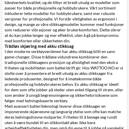
håndverkets kvalitet, og de tilbyr et bredt utvalg av modeller som
passer for både profesjonelle og hobbybrukere. Vårt sortiment
inkluderer lette modeller for hobbybrukere, samt mer robuste
versjoner for profesjonelle. Vi forstår viktigheten av ergonomi i
design, og mange av våre stikksagmodeller kommer med funksjoner
som reduserer vibrasjoner og øker brukerkomforten. Dette sikrer
at du kan jobbe lenger og mer effektivt, uten å gå på kompromiss
med komforten eller sikkerheten din.
Trådløs skjæring med akku stikksag
I den moderne verktøyverdenen har akku stikksag blitt en sann
game-changer. Disse trådløse vidundrene kombinerer den
tradisjonelle stikksagens presisjon og allsidighet med den ekstra
friheten og mobiliteten som batteridrift gir. Hos WATTOO.NO er vi
stolte over å presentere et bredt utvalg av akku stikksager fra
ledende produsenter, designet for å imøtekomme både
profesjonelle og hobbybrukeres behov. En akku stikksag er ideell
for dem som ofte jobber på steder uten enkel tilgang til strøm, eller
som ønsker å unngå begrensningene og sikkerhetsrisikoene som
følger med ledningsbaserte verktøy.
Med avansert batteriteknologi leverer disse stikksager en
imponerende skjæreevne og langvarig ytelse som ofte kan matche
deres ledningsdrevne motparter. Friheten til å bevege seg rundt
uten å være bundet til en stikkontakt øker ikke bare
arbeidseffektiviteten din, men også din evne til å jobbe på vanskelig