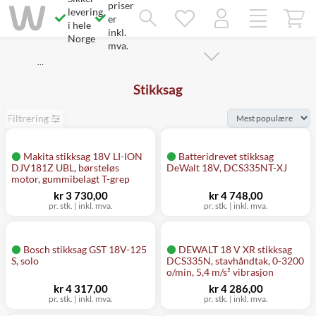
priser
Savner du chatten?
levering
Rett samtykke!
er
i hele
inkl.
Norge
mva.
…
Stikksag
Filtrering
Makita stikksag 18V LI-ION
Batteridrevet stikksag
DJV181Z UBL, børsteløs
DeWalt 18V, DCS335NT-XJ
motor, gummibelagt T-grep
kr 3 730,00
kr 4 748,00
pr. stk.
|
inkl. mva.
pr. stk.
|
inkl. mva.
Bosch stikksag GST 18V-125
DEWALT 18 V XR stikksag
S, solo
DCS335N, stavhåndtak, 0-3200
o/min, 5,4 m/s² vibrasjon
kr 4 317,00
kr 4 286,00
pr. stk.
|
inkl. mva.
pr. stk.
|
inkl. mva.