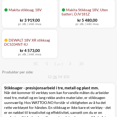
Makita stikksag, 18V
Makita Stikksag 18V, Uten
batteri, DJV181Z
kr 3 919,00
kr 5 480,00
pr. stk.
|
inkl. mva.
pr. stk.
|
inkl. mva.
DEWALT 18V XR stikksag
DCS334NT-XJ
kr 4 573,00
pr. stk.
|
inkl. mva.
1
Side
av 1
Produkter per side:
12
36
54
102
Stikksager - presisjonsarbeid i tre, metall og plast mm.
Når det kommer til verktøy som kan forvandle måten du arbeider
med tre, metall og en lang rekke andre materialer, er stikksagen
uunnværlig. Hos WATTOO.NO forstår vi viktigheten av å ha det
rette verktøyet for hånden. En stikksag er ikke bare et verktøy - det
er en nøkkel til kreativitet og effektivitet, uansett om du er en