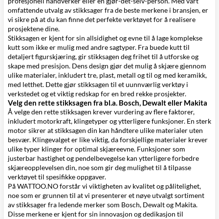
profesjonell håndverker eller en gjør-det-selv-person. Med vårt
omfattende utvalg av stikksager fra de beste merkene i bransjen, er
vi sikre på at du kan finne det perfekte verktøyet for å realisere
prosjektene dine.
Stikksagen er kjent for sin allsidighet og evne til å lage komplekse
kutt som ikke er mulig med andre sagtyper. Fra buede kutt til
detaljert figurskjæring, gir stikksagen deg frihet til å utforske og
skape med presisjon. Dens design gjør det mulig å skjære gjennom
ulike materialer, inkludert tre, plast, metall og til og med keramikk,
med letthet. Dette gjør stikksagen til et uunnværlig verktøy i
verkstedet og et viktig redskap for en bred rekke prosjekter.
Velg den rette stikksagen fra bl.a. Bosch, Dewalt eller Makita
Å velge den rette stikksagen krever vurdering av flere faktorer,
inkludert motorkraft, klingetyper og ytterligere funksjoner. En sterk
motor sikrer at stikksagen din kan håndtere ulike materialer uten
besvær. Klingevalget er like viktig, da forskjellige materialer krever
ulike typer klinger for optimal skjæreevne. Funksjoner som
justerbar hastighet og pendelbevegelse kan ytterligere forbedre
skjæreopplevelsen din, noe som gir deg mulighet til å tilpasse
verktøyet til spesifikke oppgaver.
På WATTOO.NO forstår vi viktigheten av kvalitet og pålitelighet,
noe som er grunnen til at vi presenterer et nøye utvalgt sortiment
av stikksager fra ledende merker som Bosch, Dewalt og Makita.
Disse merkene er kjent for sin innovasjon og dedikasjon til