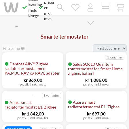
priser
Savner du chatten?
levering
Rett samtykke!
er
i hele
inkl.
Norge
mva.
…
Smarte termostater
Filtrering
1 varianter
Danfoss Ally™ Zigbee
Salus SQ610 Quantum
radiatortermostat med
romtermostat for Smart Home,
RA,M30, RAV og RAVL adapter
Zigbee, batteri
kr 869,00
kr 1 086,00
pr. stk.
|
inkl. mva.
pr. stk.
|
inkl. mva.
8 varianter
Aqara smart
Aqara smart
radiatortermostat E1, Zigbee
radiatortermostat E1, Zigbee
kr 1 842,00
kr 697,00
pr. stk.
|
inkl. mva. fra
pr. stk.
|
inkl. mva.