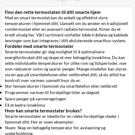
Finn den rette termostaten til ditt smarte hjem
Med en smart termostat kan du enkelt og effektivt styre
temperaturen i hjemmet ditt. Uansett om du ønsker en tradisjonell
romtermostat eller en avansert radiatortermostat, finner du et
bredt utvalg her. Vårt sortiment omfatter både trådløse og kablede
løsninger som kan integreres i ditt eksisterende smarthus-system.
Fordeler med smarte termostater
Smarte termostater gir deg mulighet til å optimalisere
energiforbruket ditt og skape et mer behagelig inneklima. Du kan
sette individuelle temperaturer for ulike rom og tidsperioder, noe
som reduserer svinn og sparer penger. Mange modeller kan styres
via en app på smarttelefonen eller nettbrettet ditt, så du alltid har
kontroll over varmen, uansett hvor du er.
Styr temperaturen i hjemmet via smarttelefon eller nettbrett
Programmer varmen til forskjellige tider av døgnet
Spare penger på varmeregningen
Få et bedre inneklima
Hvor kan smarte termostater brukes?
Smarte termostater er ideelle for en rekke forskjellige steder i
hjemmet ditt. Her er noen eksempler:
Stuen: Skap en behagelig temperatur for avslapning og
underholdning.