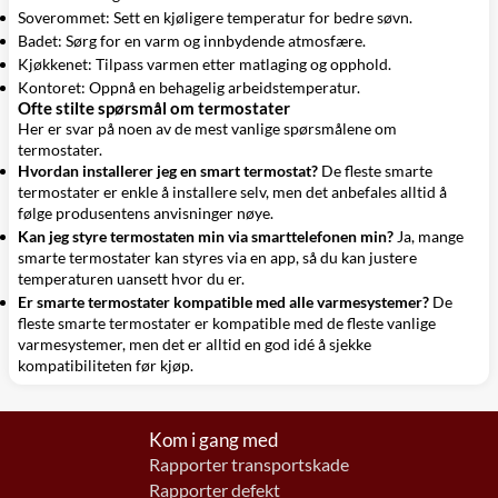
Soverommet: Sett en kjøligere temperatur for bedre søvn.
Badet: Sørg for en varm og innbydende atmosfære.
Kjøkkenet: Tilpass varmen etter matlaging og opphold.
Kontoret: Oppnå en behagelig arbeidstemperatur.
Ofte stilte spørsmål om termostater
Her er svar på noen av de mest vanlige spørsmålene om
termostater.
Hvordan installerer jeg en smart termostat?
De fleste smarte
termostater er enkle å installere selv, men det anbefales alltid å
følge produsentens anvisninger nøye.
Kan jeg styre termostaten min via smarttelefonen min?
Ja, mange
smarte termostater kan styres via en app, så du kan justere
temperaturen uansett hvor du er.
Er smarte termostater kompatible med alle varmesystemer?
De
fleste smarte termostater er kompatible med de fleste vanlige
varmesystemer, men det er alltid en god idé å sjekke
kompatibiliteten før kjøp.
Kom i gang med
Rapporter transportskade
Rapporter defekt