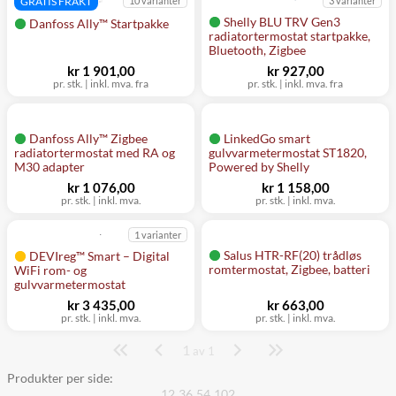
GRATIS FRAKT
10 varianter
3 varianter
Shelly BLU TRV Gen3
Danfoss Ally™ Startpakke
radiatortermostat startpakke,
Bluetooth, Zigbee
kr 1 901,00
kr 927,00
pr. stk.
|
inkl. mva. fra
pr. stk.
|
inkl. mva. fra
Danfoss Ally™ Zigbee
LinkedGo smart
radiatortermostat med RA og
gulvvarmetermostat ST1820,
M30 adapter
Powered by Shelly
kr 1 076,00
kr 1 158,00
pr. stk.
|
inkl. mva.
pr. stk.
|
inkl. mva.
1 varianter
Salus HTR-RF(20) trådløs
DEVIreg™ Smart – Digital
romtermostat, Zigbee, batteri
WiFi rom- og
gulvvarmetermostat
kr 3 435,00
kr 663,00
pr. stk.
|
inkl. mva.
pr. stk.
|
inkl. mva.
1
Side
av 1
Produkter per side:
12
36
54
102