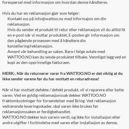
forespørsel med informasjon om hvordan denne håndteres.
Hvis du har en reklamasjon gjør som følger:
Kontakt oss på
info@wattoo.no
med informajon om din
reklamasjon.
Hvis du sender et produkt til retur eller reklamasjon vil du alltid få
en e-post når vi mottar produktet. E-posten gir informasjon om
den pågående prosessen med å håndtere din
kansellering/reklamasjon.
Avvent vår behandling av saken. Bare i følge avtale med
WATTOO.NO kan du sende produktet tilbake. Vennligst legg ved en
kopi av den opprinnelige fakturaen.
MERK:. Når du returnerer varer fra WATTOO.NO er det viktig at du
ikke sender varene før du har mottatt en returadresse!
Når vi har mottatt defekte / defekt produkt, vil vi reparere eller bytte
varen. Ved en gyldig reklamasjonssak dekker WATTOO.NO
fraktomkostninger for forsendelser med Bring. Ved reklamasjon
vedrørende leveringsskader, skal varen ikke brukes før
reklamasjonssaken er ferdigbehandlet.
WATTOO.NO dekker kun varens verdi, og ikke for installasjon eller
andre utgifter i forbindelse med varen eller installasjon av denne.