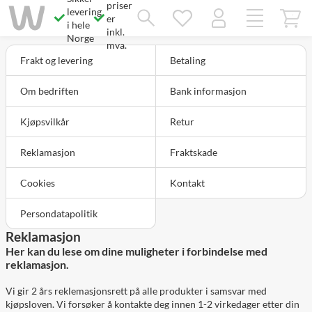
priser
Savner du chatten?
levering
Rett samtykke!
er
i hele
inkl.
Norge
mva.
Frakt og levering
Betaling
Om bedriften
Bank informasjon
Kjøpsvilkår
Retur
Reklamasjon
Fraktskade
Cookies
Kontakt
Persondatapolitik
Reklamasjon
Her kan du lese om dine muligheter i forbindelse med
reklamasjon.
Vi gir 2 års reklemasjonsrett på alle produkter i samsvar med
kjøpsloven. Vi forsøker å kontakte deg innen 1-2 virkedager etter din